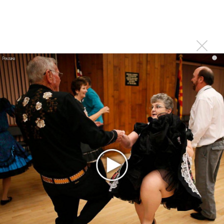
Фото автора
Быстрый поиск:
Лолита
Иван Толстой
Войдите
или
зарегистрируйтесь
, чтобы отправлять
i
комментарии
ПРОЧИТАЙ НОВОСТИ ПЕРВЫМ:
Ещё об этом!
Лолита зачитала рэп в «Шабаше»
Лолита и Mavik выясняют отношения в песне
«Журналистка»
Лолита надела «Красную Шапочку»