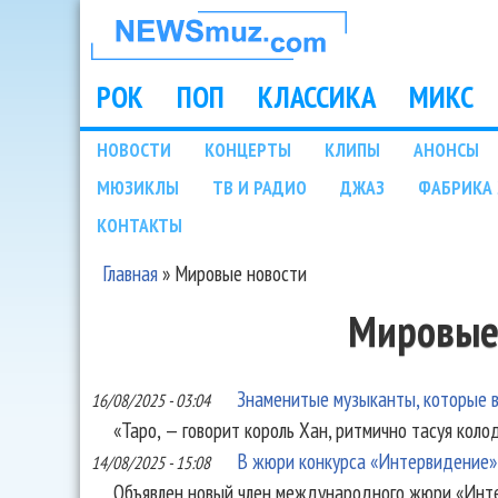
НОВОСТИ
МУЗЫКИ И
РОК
ПОП
КЛАССИКА
МИКС
Main menu
ШОУ БИЗНЕСА
НОВОСТИ
КОНЦЕРТЫ
КЛИПЫ
АНОНСЫ
Подразделы
МЮЗИКЛЫ
ТВ И РАДИО
ДЖАЗ
ФАБРИКА 
NEWSMUZ.COM
КОНТАКТЫ
Главная
»
Мировые новости
Вы здесь
Мировые
Знаменитые музыканты, которые в
16/08/2025 - 03:04
«Таро, — говорит король Хан, ритмично тасуя колод
В жюри конкурса «Интервидение» 
14/08/2025 - 15:08
Объявлен новый член международного жюри «Инте