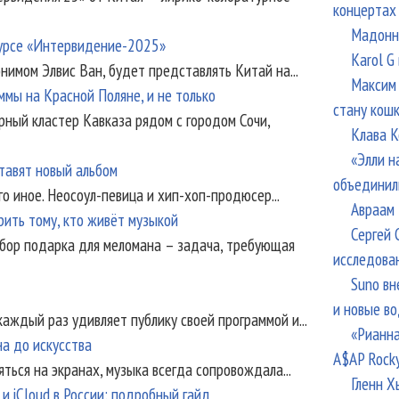
концертах
Мадонна
курсе «Интервидение-2025»
Karol G
нимом Элвис Ван, будет представлять Китай на...
Максим 
мы на Красной Поляне, и не только
стану кош
рный кластер Кавказа рядом с городом Сочи,
Клава К
«Элли н
тавят новый альбом
объединил
о иное. Неосоул-певица и хип-хоп-продюсер...
Авраам 
рить тому, кто живёт музыкой
Сергей 
бор подарка для меломана – задача, требующая
исследова
Suno вн
и новые в
аждый раз удивляет публику своей программой и...
«Рианна
на до искусства
A$AP Rock
яться на экранах, музыка всегда сопровождала...
Гленн Х
 и iCloud в России: подробный гайд