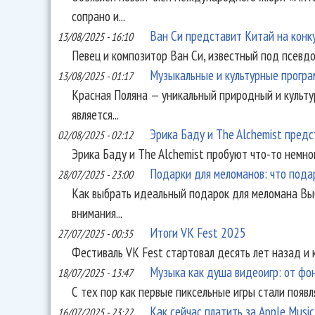
сопрано и...
Ван Си представит Китай на кон
13/08/2025 - 16:10
Певец и композитор Ван Си, известный под псевдо
Музыкальные и культурные програм
13/08/2025 - 01:17
Красная Поляна — уникальный природный и культу
является...
Эрика Баду и The Alchemist предс
02/08/2025 - 02:12
Эрика Баду и The Alchemist пробуют что-то немног
Подарки для меломанов: что пода
28/07/2025 - 23:00
Как выбрать идеальный подарок для меломана Вы
внимания...
Итоги VK Fest 2025
27/07/2025 - 00:35
Фестиваль VK Fest стартовал десять лет назад и к
Музыка как душа видеоигр: от фо
18/07/2025 - 13:47
С тех пор как первые пиксельные игры стали появл
Как сейчас платить за Apple Music
16/07/2025 - 23:22