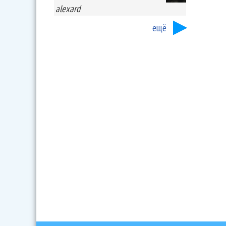
alexard
ещё