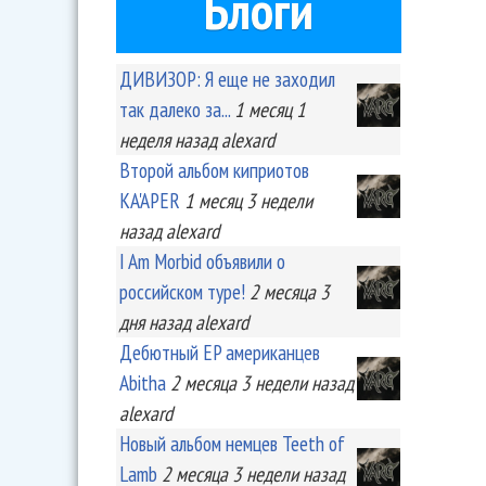
Блоги
ДИВИЗОР: Я еще не заходил
так далеко за...
1 месяц 1
неделя
назад
alexard
Второй альбом киприотов
KA'APER
1 месяц 3 недели
назад
alexard
I Am Morbid объявили о
российском туре!
2 месяца 3
дня
назад
alexard
Дебютный EP американцев
Abitha
2 месяца 3 недели
назад
alexard
Новый альбом немцев Teeth of
Lamb
2 месяца 3 недели
назад