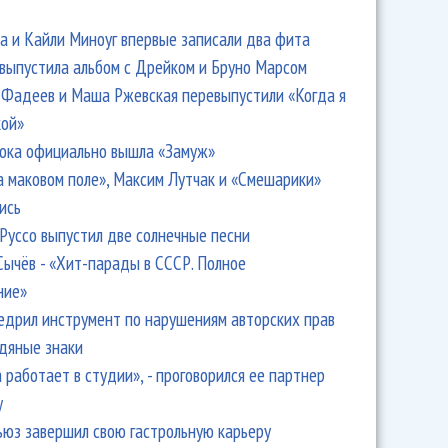
 и Кайли Миноуг впервые записали два фита
 выпустила альбом с Дрейком и Бруно Марсом
Фадеев и Маша Ржевская перевыпустили «Когда я
кой»
ока официально вышла «Замуж»
а маковом поле», Максим Лутчак и «Смешарики»
ись
Руссо выпустил две солнечные песни
Сычёв - «Хит-парады в СССР. Полное
ние»
едрил инструмент по нарушениям авторских прав
одяные знаки
 работает в студии», - проговорился ее партнер
y
ьюз завершил свою гастрольную карьеру