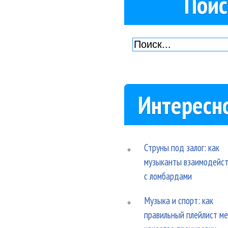
Поис
Интересн
Струны под залог: как
музыканты взаимодейс
с ломбардами
Музыка и спорт: как
правильный плейлист м