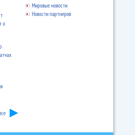
Мировые новости
Новости партнеров
ют
т о
ю
матчах
ия
все