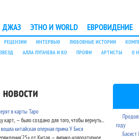
Перейти к основному
содержанию
ДЖАЗ
ЭТНО И WORLD
ЕВРОВИДЕНИЕ
РЕЦЕНЗИИ
ИНТЕРВЬЮ
ЛЮБОВНЫЕ ИСТОРИИ
КОМП
ЗВЕЗД
АЛЛА ПУГАЧЕВА И КО
ПРОФИ
АРТИСТЫ
О 
 новости
ерят в карты Таро
Продолж
у карт, — было создано для того, чтобы вернуть...
году
вошла китайская оперная прима У Бися
Басист 
рвидения’25» от Китая — лирико-колоратурное