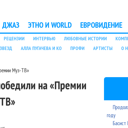
Перейти к основному
содержанию
ДЖАЗ
ЭТНО И WORLD
ЕВРОВИДЕНИЕ
РЕЦЕНЗИИ
ИНТЕРВЬЮ
ЛЮБОВНЫЕ ИСТОРИИ
КОМП
ЗВЕЗД
АЛЛА ПУГАЧЕВА И КО
ПРОФИ
АРТИСТЫ
О 
ремии Муз-ТВ»
победили на «Премии
-ТВ»
Продолж
году
Басист 