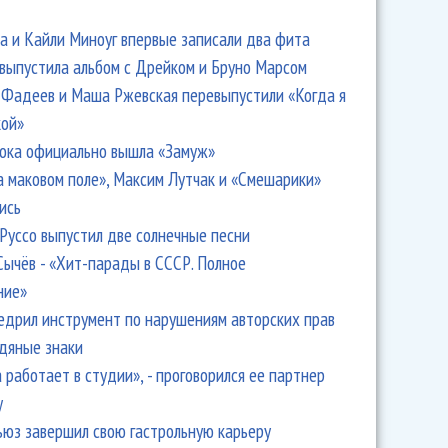
 и Кайли Миноуг впервые записали два фита
 выпустила альбом с Дрейком и Бруно Марсом
Фадеев и Маша Ржевская перевыпустили «Когда я
кой»
ока официально вышла «Замуж»
а маковом поле», Максим Лутчак и «Смешарики»
ись
Руссо выпустил две солнечные песни
Сычёв - «Хит-парады в СССР. Полное
ние»
едрил инструмент по нарушениям авторских прав
одяные знаки
 работает в студии», - проговорился ее партнер
y
ьюз завершил свою гастрольную карьеру