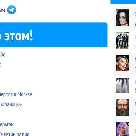
ЫМ:
 этом!
ебе
е
цертов в Москве
 «Границы»
серьгам
30-летии радио