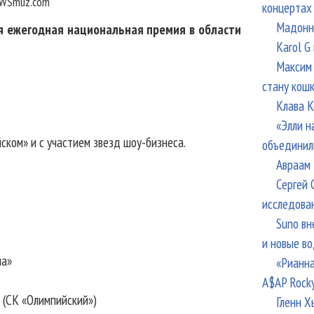
WSmuz.com
концертах
Мадонна
я ежегодная национальная премия в области
Karol G
Максим 
стану кош
Клава К
«Элли н
ком» и с участием звезд шоу-бизнеса.
объединил
Авраам 
Сергей 
исследова
Suno вн
и новые в
ма»
«Рианна
A$AP Rock
 (СК «Олимпийский»)
Гленн Х