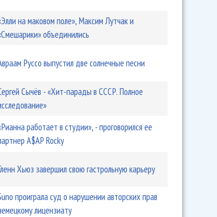
«Элли на маковом поле», Максим Лутчак и
«Смешарики» объединились
Авраам Руссо выпустил две солнечные песни
Сергей Сычёв - «Хит-парады в СССР. Полное
исследование»
«Рианна работает в студии», - проговорился ее
партнер A$AP Rocky
Гленн Хьюз завершил свою гастрольную карьеру
Suno проиграла суд о нарушении авторских прав
немецкому лицензиату