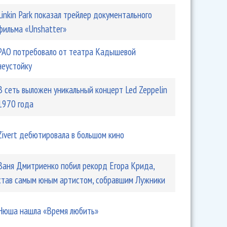
Linkin Park показал трейлер документального
фильма «Unshatter»
РАО потребовало от театра Кадышевой
неустойку
В сеть выложен уникальный концерт Led Zeppelin
1970 года
Zivert дебютировала в большом кино
Ваня Дмитриенко побил рекорд Егора Крида,
став самым юным артистом, собравшим Лужники
Нюша нашла «Время любить»