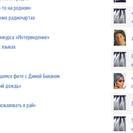
о-то на родном»
тних радиочартах
конкурса «Интервидение»
х языках
вшемся фите с Димой Биланом
кий дождь»
пожаловать в рай»