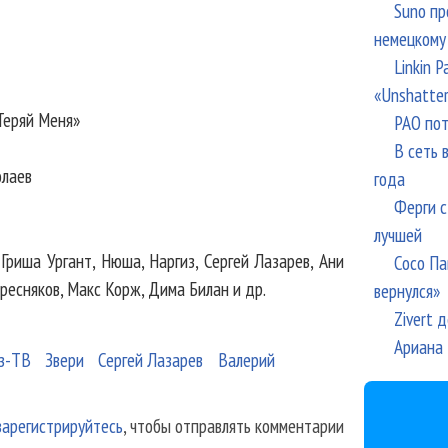
Suno пр
немецкому
Linkin 
«Unshatte
Теряй Меня»
РАО пот
В сеть 
олаев
года
Ферги с
лучшей
риша Ургант, Нюша, Наргиз, Сергей Лазарев, Ани
Сосо Па
Пресняков, Макс Корж, Дима Билан и др.
вернулся»
Zivert 
Ариана 
з-ТВ
Звери
Сергей Лазарев
Валерий
зарегистрируйтесь
, чтобы отправлять комментарии