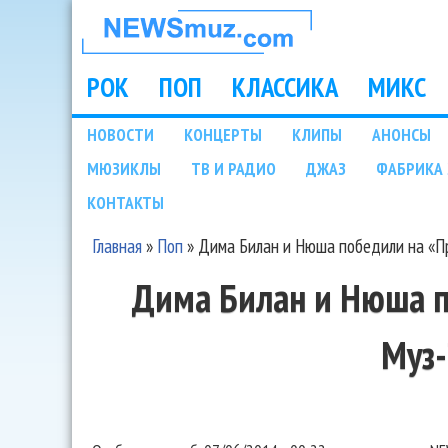
НОВОСТИ
МУЗЫКИ И
РОК
ПОП
КЛАССИКА
МИКС
Main menu
ШОУ БИЗНЕСА
НОВОСТИ
КОНЦЕРТЫ
КЛИПЫ
АНОНСЫ
Подразделы
МЮЗИКЛЫ
ТВ И РАДИО
ДЖАЗ
ФАБРИКА 
NEWSMUZ.COM
КОНТАКТЫ
Главная
»
Поп
»
Дима Билан и Нюша победили на «П
Вы здесь
Дима Билан и Нюша 
Муз