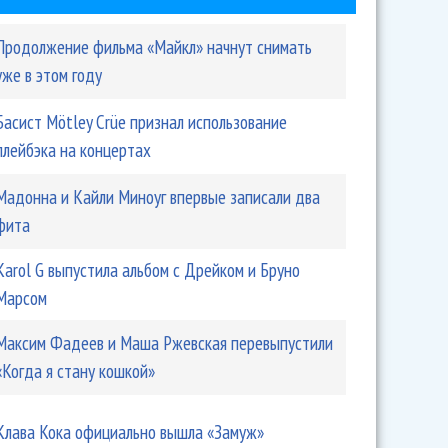
Продолжение фильма «Майкл» начнут снимать
уже в этом году
Басист Mötley Crüe признал использование
плейбэка на концертах
Мадонна и Кайли Миноуг впервые записали два
фита
Karol G выпустила альбом с Дрейком и Бруно
Марсом
Максим Фадеев и Маша Ржевская перевыпустили
«Когда я стану кошкой»
Клава Кока официально вышла «Замуж»