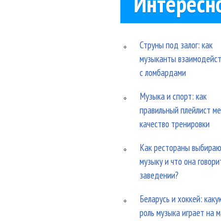
Интересн
Струны под залог: как
музыканты взаимодейс
с ломбардами
Музыка и спорт: как
правильный плейлист м
качество тренировки
Как рестораны выбира
музыку и что она говори
заведении?
Беларусь и хоккей: каку
роль музыка играет на 