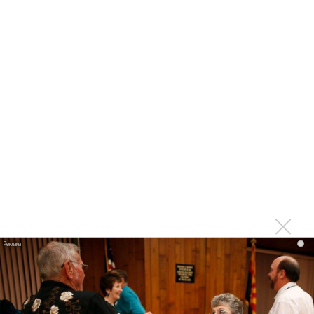
«Когда я стану кошкой»
Клава Кока официально вышла «Замуж»
«Элли на маковом поле», Максим Лутчак и
«Смешарики» объединились
Авраам Руссо выпустил две солнечные песни
Сергей Сычёв - «Хит-парады в СССР. Полное
исследование»
Suno внедрил инструмент по нарушениям авторских
прав и новые водяные знаки
«Рианна работает в студии», - проговорился ее
партнер A$AP Rocky
Гленн Хьюз завершил свою гастрольную карьеру
Suno проиграла суд о нарушении авторских прав
i
немецкому лицензиату
Linkin Park показал трейлер документального фильма
«Unshatter»