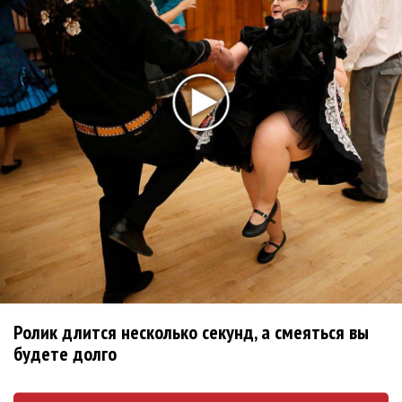
РАО потребовало от театра Кадышевой неустойку
В сеть выложен уникальный концерт Led Zeppelin
1970 года
Ферги стала петь в Black Eyed Peas, чтобы стать
лучшей
Сосо Павлиашвили и Максим Фадеев показали клип «Я
не вернулся»
Zivert дебютировала в большом кино
Новое
Kara Kross обнимает каждый «Новый день»
Ролик длится несколько секунд, а смеяться вы
будете долго
Продолжение фильма «Майкл» начнут