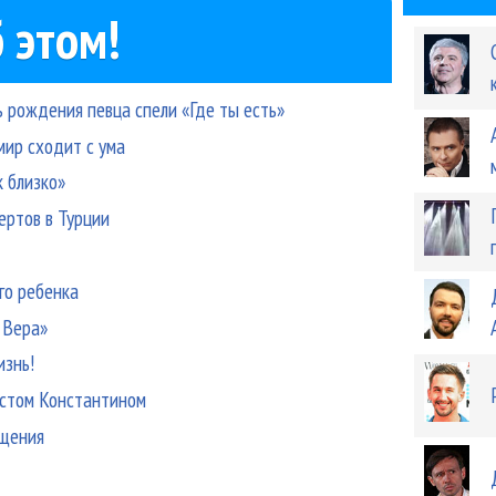
 этом!
 рождения певца спели «Где ты есть»
мир сходит с ума
 близко»
ертов в Турции
го ребенка
 Вера»
изнь!
истом Константином
ощения