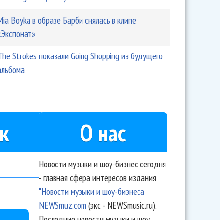
Mia Boyka в образе Барби снялась в клипе
«Экспонат»
The Strokes показали Going Shopping из будущего
альбома
к
О нас
Новости музыки и шоу-бизнес сегодня
- главная сфера интересов издания
"Новости музыки и шоу-бизнеса
NEWSmuz.com
(экс - NEWSmusic.ru).
Последние новости музыки и шоу