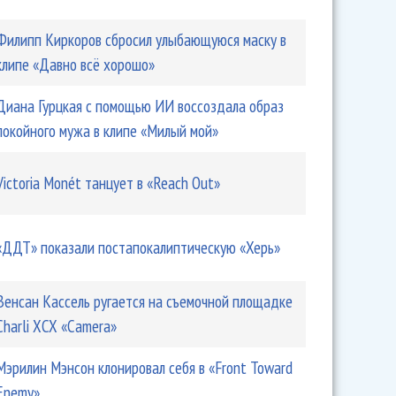
Филипп Киркоров сбросил улыбающуюся маску в
клипе «Давно всё хорошо»
Диана Гурцкая с помощью ИИ воссоздала образ
покойного мужа в клипе «Милый мой»
Victoria Monét танцует в «Reach Out»
«ДДТ» показали постапокалиптическую «Херь»
Венсан Кассель ругается на съемочной площадке
Charli XCX «Camera»
Мэрилин Мэнсон клонировал себя в «Front Toward
Enemy»