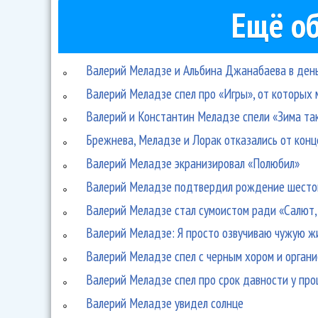
Ещё об
Валерий Меладзе и Альбина Джанабаева в день
Валерий Меладзе спел про «Игры», от которых 
Валерий и Константин Меладзе спели «Зима так
Брежнева, Меладзе и Лорак отказались от конц
Валерий Меладзе экранизировал «Полюбил»
Валерий Меладзе подтвердил рождение шесто
Валерий Меладзе стал сумоистом ради «Салют,
Валерий Меладзе: Я просто озвучиваю чужую ж
Валерий Меладзе спел с черным хором и орган
Валерий Меладзе спел про срок давности у пр
Валерий Меладзе увидел солнце