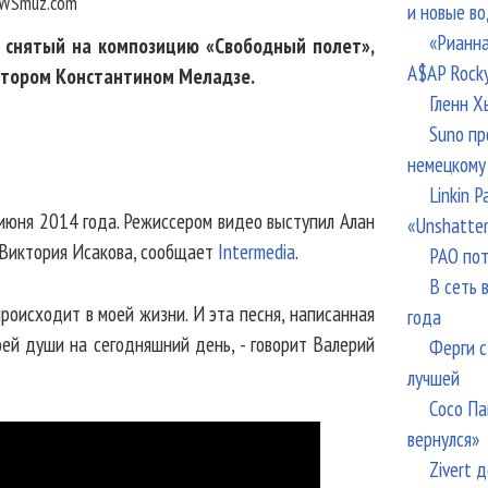
WSmuz.com
и новые в
«Рианна
, снятый на композицию «Свободный полет»,
A$AP Rock
итором Константином Меладзе.
Гленн Х
Suno пр
немецкому
Linkin 
 июня 2014 года. Режиссером видео выступил Алан
«Unshatte
 Виктория Исакова, сообщает
Intermedia
.
РАО пот
В сеть 
происходит в моей жизни. И эта песня, написанная
года
ей души на сегодняшний день, - говорит Валерий
Ферги с
лучшей
Сосо Па
вернулся»
Zivert 