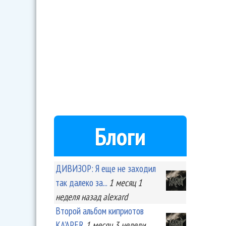
Блоги
ДИВИЗОР: Я еще не заходил
так далеко за...
1 месяц 1
неделя
назад
alexard
Второй альбом киприотов
KA'APER
1 месяц 3 недели