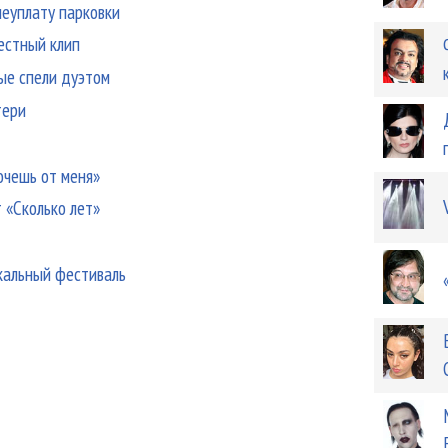
еуплату парковки
естный клип
ые спели дуэтом
тери
очешь от меня»
 «Сколько лет»
кальный фестиваль