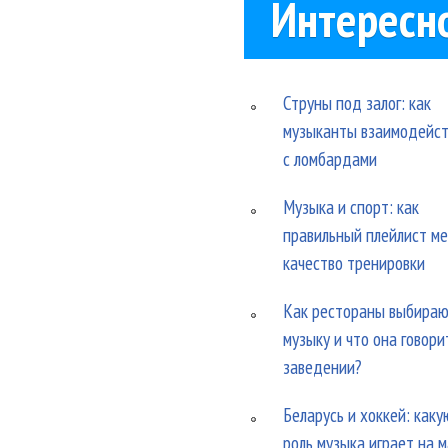
Интересн
Струны под залог: как
музыканты взаимодейс
с ломбардами
Музыка и спорт: как
правильный плейлист м
качество тренировки
Как рестораны выбира
музыку и что она говори
заведении?
Беларусь и хоккей: каку
роль музыка играет на 