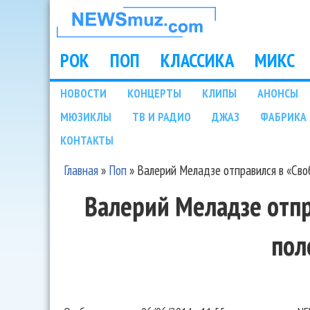
НОВОСТИ
МУЗЫКИ И
РОК
ПОП
КЛАССИКА
МИКС
Main menu
ШОУ БИЗНЕСА
НОВОСТИ
КОНЦЕРТЫ
КЛИПЫ
АНОНСЫ
Подразделы
МЮЗИКЛЫ
ТВ И РАДИО
ДЖАЗ
ФАБРИКА 
NEWSMUZ.COM
КОНТАКТЫ
Главная
»
Поп
»
Валерий Меладзе отправился в «Св
Вы здесь
Валерий Меладзе отп
пол