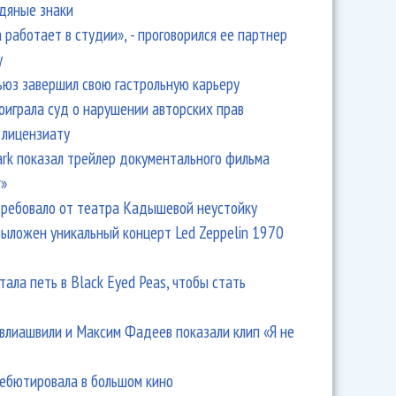
одяные знаки
 работает в студии», - проговорился ее партнер
y
ьюз завершил свою гастрольную карьеру
оиграла суд о нарушении авторских прав
 лицензиату
Park показал трейлер документального фильма
r»
ребовало от театра Кадышевой неустойку
выложен уникальный концерт Led Zeppelin 1970
тала петь в Black Eyed Peas, чтобы стать
влиашвили и Максим Фадеев показали клип «Я не
дебютировала в большом кино