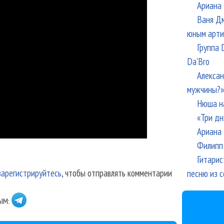
Ариана 
Ваня Дм
юным арти
Группа 
Da'Bro
Алексан
мужчины?»
Нюша н
«Три дн
Ариана 
Филипп 
Гитарис
зарегистрируйтесь
, чтобы отправлять комментарии
песню из с
ЫМ: