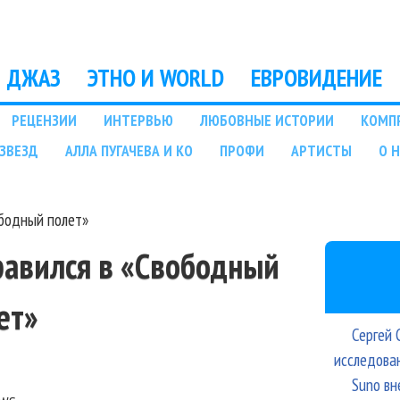
Перейти к основному
содержанию
ДЖАЗ
ЭТНО И WORLD
ЕВРОВИДЕНИЕ
РЕЦЕНЗИИ
ИНТЕРВЬЮ
ЛЮБОВНЫЕ ИСТОРИИ
КОМП
ЗВЕЗД
АЛЛА ПУГАЧЕВА И КО
ПРОФИ
АРТИСТЫ
О 
ободный полет»
равился в «Свободный
ет»
Сергей 
исследова
Suno вн