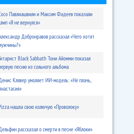
Сосо Павлиашвили и Максим Фадеев показали
клип «Я не вернулся»
Александр Добронравов рассказал «Чего хотят
мужчины?»
Гитарист Black Sabbath Тони Айомми показал
первую песню из сольного альбома
Денис Клявер умоляет ИИ-модель: «Не плачь,
Анастасия»
Pizza нашла свою колючую «Проволоку»
Дельфин рассказал о смерти в песне «Яблоки»