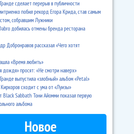
Гранде сделает перерыв в публичности
итриенко побил рекорд Егора Крида, став самым
стом, собравшим Лужники
Dabro добилась отмены бренда ресторана
др Добронравов рассказал «Чего хотят
ашла «Время любить»
я дождя» просят: «Не смотри наверх»
Гранде выпустила «злобный» альбом «Petal»
Киркоров сходит с ума от «Луизы»
т Black Sabbath Тони Айомми показал первую
ольного альбома
Новое