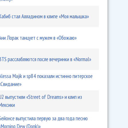
Хабиб стал Алладином в клипе «Моя малышка»
Ани Лорак танцует с мужем в «Обожаю»
BTS расслабляются после вечеринки в «Normal»
Alessa Majik и sp84 показали истинно питерское
«Свидание»
U2 выпустили «Street of Dreams» и клип из
Мексики
Бейонсе выпустила первую за два года песню
«Morning Dew (Donk)»