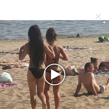
Последнее
i
Сергей Сычёв - «Хит-парады в СССР. Полное
исследование»
Suno внедрил инструмент по нарушениям авторских
прав и новые водяные знаки
«Рианна работает в студии», - проговорился ее
партнер A$AP Rocky
Гленн Хьюз завершил свою гастрольную карьеру
Suno проиграла суд о нарушении авторских прав
немецкому лицензиату
Linkin Park показал трейлер документального фильма
«Unshatter»
РАО потребовало от театра Кадышевой неустойку