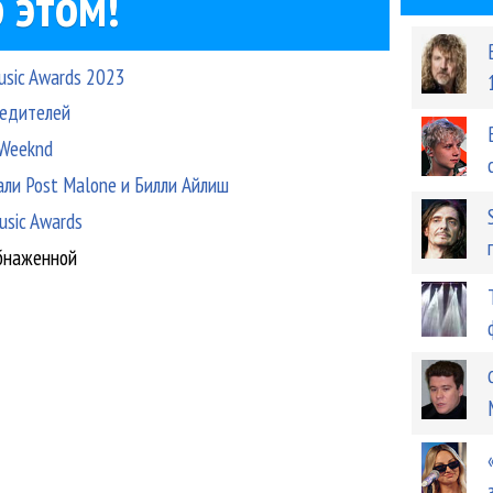
 этом!
usic Awards 2023
бедителей
 Weeknd
али Post Malone и Билли Айлиш
usic Awards
обнаженной