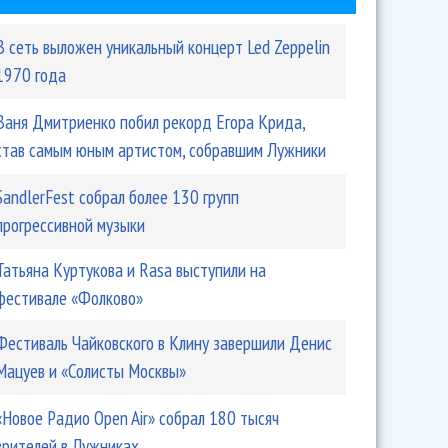
В сеть выложен уникальный концерт Led Zeppelin
1970 года
Ваня Дмитриенко побил рекорд Егора Крида,
став самым юным артистом, собравшим Лужники
SandlerFest собрал более 130 групп
прогрессивной музыки
Татьяна Куртукова и Rasa выступили на
фестивале «Фолково»
Фестиваль Чайковского в Клину завершили Денис
Мацуев и «Солисты Москвы»
«Новое Радио Open Air» собрал 180 тысяч
зрителей в Лужниках