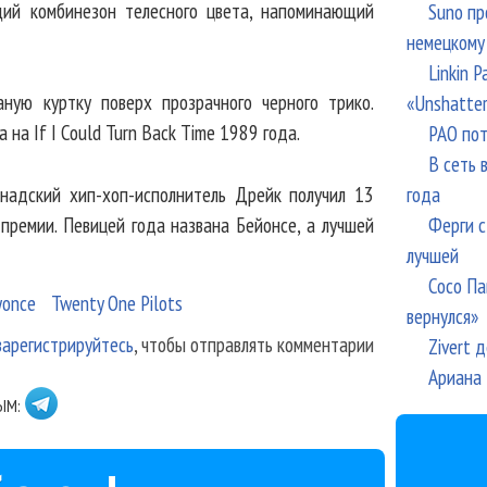
ий комбинезон телесного цвета, напоминающий
Suno пр
немецкому
Linkin 
ную куртку поверх прозрачного черного трико.
«Unshatte
на If I Could Turn Back Time 1989 года.
РАО пот
В сеть 
года
надский хип-хоп-исполнитель Дрейк получил 13
Ферги с
 премии. Певицей года названа Бейонсе, а лучшей
лучшей
Сосо Па
yonce
Twenty One Pilots
вернулся»
зарегистрируйтесь
, чтобы отправлять комментарии
Zivert 
Ариана 
ЫМ: