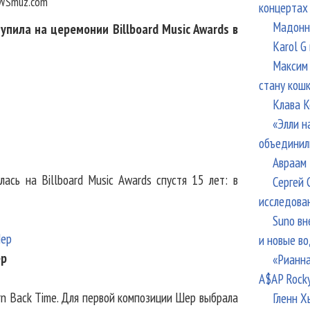
WSmuz.com
концертах
Мадонна
пила на церемонии Billboard Music Awards в
Karol G
Максим 
стану кош
Клава К
«Элли н
объединил
Авраам 
лась на Billboard Music Awards спустя 15 лет: в
Сергей 
исследова
Suno вн
и новые в
р
«Рианна
A$AP Rock
Turn Back Time. Для первой композиции Шер выбрала
Гленн Х