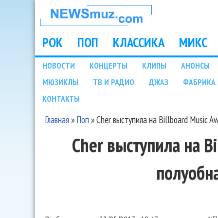
НОВОСТИ
МУЗЫКИ И
РОК
ПОП
КЛАССИКА
МИКС
Main menu
ШОУ БИЗНЕСА
НОВОСТИ
КОНЦЕРТЫ
КЛИПЫ
АНОНСЫ
Подразделы
МЮЗИКЛЫ
ТВ И РАДИО
ДЖАЗ
ФАБРИКА 
NEWSMUZ.COM
КОНТАКТЫ
Главная
»
Поп
»
Cher выступила на Billboard Music 
Вы здесь
Cher выступила на Bi
полуобн