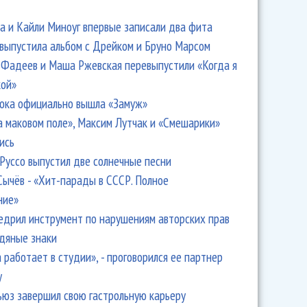
 и Кайли Миноуг впервые записали два фита
 выпустила альбом с Дрейком и Бруно Марсом
Фадеев и Маша Ржевская перевыпустили «Когда я
кой»
ока официально вышла «Замуж»
а маковом поле», Максим Лутчак и «Смешарики»
ись
Руссо выпустил две солнечные песни
Сычёв - «Хит-парады в СССР. Полное
ние»
едрил инструмент по нарушениям авторских прав
одяные знаки
 работает в студии», - проговорился ее партнер
y
ьюз завершил свою гастрольную карьеру