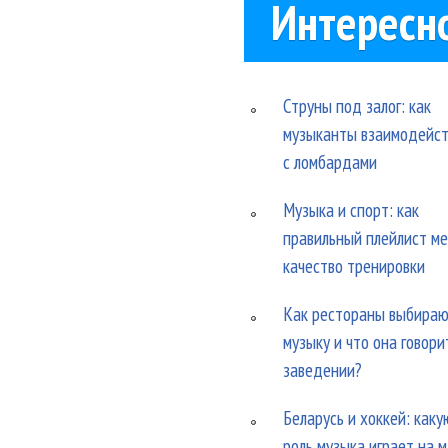
Интересн
Струны под залог: как
музыканты взаимодейс
с ломбардами
Музыка и спорт: как
правильный плейлист м
качество тренировки
Как рестораны выбира
музыку и что она говори
заведении?
Беларусь и хоккей: каку
роль музыка играет на 