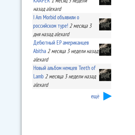
KA'APER
1 месяц 3 недели
назад
alexard
I Am Morbid объявили о
российском туре!
2 месяца 3
дня
назад
alexard
Дебютный EP американцев
Abitha
2 месяца 3 недели
назад
alexard
Новый альбом немцев Teeth of
Lamb
2 месяца 3 недели
назад
alexard
ещё