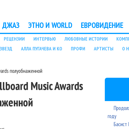
Перейти к основному
содержанию
ДЖАЗ
ЭТНО И WORLD
ЕВРОВИДЕНИЕ
РЕЦЕНЗИИ
ИНТЕРВЬЮ
ЛЮБОВНЫЕ ИСТОРИИ
КОМП
ЗВЕЗД
АЛЛА ПУГАЧЕВА И КО
ПРОФИ
АРТИСТЫ
О 
Awards полуобнаженной
llboard Music Awards
аженной
Продолж
году
Басист 