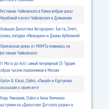
Фестиваль Чайковского в Клину вобрал джаз
Мерабовой и всего Чайковского в Демьяново
«Большая Дискотека Авторадио»: Баста, Zivert,
Бузова, попурри «Иванушек» и Дианы Арбениной
«Орлеанская дева» от МАМТа появилась на
фестивале Чайковского
От Мота до Asti: самый популярный DJ Турции
собрал тысячи поклонников в Москве
Filatov & Karas, Dabro, «Лицей» и Куртукова
рассказали о своем лете
Игорь Николаев, Dabro и Анна Немченко
выступили на «Дискотеке Детского радио» в