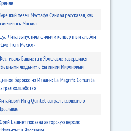
Кремле
Турецкий певец Мустафа Сандал рассказал, как
изменилась Москва
Дуа Липа выпустила фильм и концертный альбом
«Live From Mexico»
Фестиваль Башмета в Ярославле завершился
«Бедными людьми» с Евгением Мироновым
Дивное барокко из Италии: La Magnific Comunita
сыграл волшебство
Китайский Ming Quintet сыграл эксклюзив в
Ярославле
Юрий Башмет показал авторскую версию
«Иоланты» в Ярославле