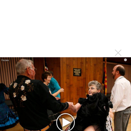
партнер A$AP Rocky
Гленн Хьюз завершил свою гастрольную карьеру
Suno проиграла суд о нарушении авторских прав
немецкому лицензиату
Linkin Park показал трейлер документального фильма
«Unshatter»
РАО потребовало от театра Кадышевой неустойку
В сеть выложен уникальный концерт Led Zeppelin
i
1970 года
Ферги стала петь в Black Eyed Peas, чтобы стать
лучшей
Сосо Павлиашвили и Максим Фадеев показали клип «Я
не вернулся»
Zivert дебютировала в большом кино