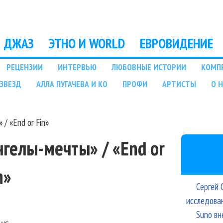
Перейти к основному
содержанию
ДЖАЗ
ЭТНО И WORLD
ЕВРОВИДЕНИЕ
РЕЦЕНЗИИ
ИНТЕРВЬЮ
ЛЮБОВНЫЕ ИСТОРИИ
КОМП
ЗВЕЗД
АЛЛА ПУГАЧЕВА И КО
ПРОФИ
АРТИСТЫ
О 
/ «End or Fin»
нгелы-мечты» / «End or
n»
Сергей 
исследова
Suno вн