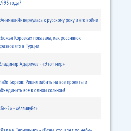
1993 года?
«АнимациЯ» вернулась к русскому року и его войне
«Божья Коровка» показала, как россиянок
«разводят» в Турции
Владимир Адаричев - «Этот мир»
Найк Борзов: Решил забить на все проекты и
объединить всё в одном сольном!
«Би-2» - «Аллилуйя»
«Рада и Терновник» - «Всем, кто идет по небу»