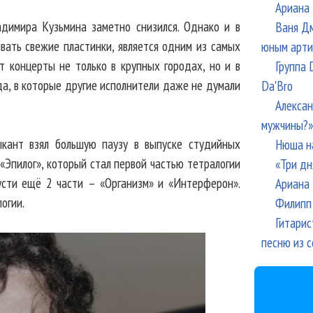
Ариана 
адимира Кузьмина заметно снизился. Однако и в
Ваня Дм
вать свежие пластинки, является одним из самых
юным арти
т концерты не только в крупных городах, но и в
Группа 
да, в которые другие исполнители даже не думали
Da'Bro
Алексан
мужчины?»
ыкант взял большую паузу в выпуске студийных
Нюша н
 «Эпилог», который стал первой частью тетралогии
«Три дн
усти ещё 2 части – «Организм» и «Интерферон».
Ариана 
огии.
Филипп 
Гитарис
песню из с