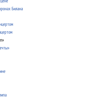
сцене
оронах Билана
онцертом
нцертом
in»
мечты»
аине
липа