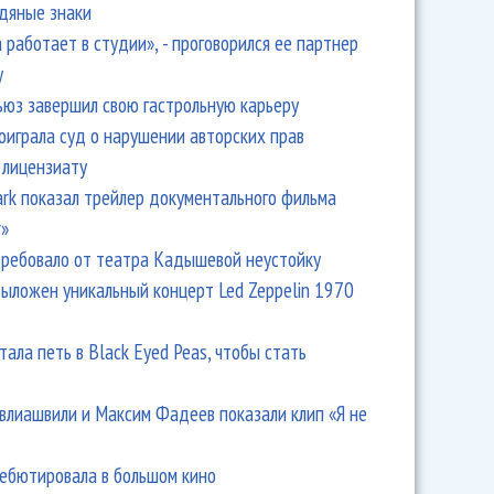
одяные знаки
 работает в студии», - проговорился ее партнер
y
ьюз завершил свою гастрольную карьеру
оиграла суд о нарушении авторских прав
 лицензиату
Park показал трейлер документального фильма
r»
ребовало от театра Кадышевой неустойку
выложен уникальный концерт Led Zeppelin 1970
тала петь в Black Eyed Peas, чтобы стать
влиашвили и Максим Фадеев показали клип «Я не
дебютировала в большом кино