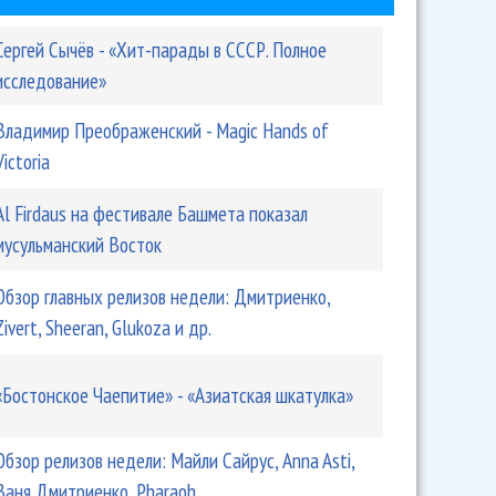
Сергей Сычёв - «Хит-парады в СССР. Полное
исследование»
Владимир Преображенский - Magic Hands of
Victoria
Аl Firdaus на фестивале Башмета показал
мусульманский Восток
Обзор главных релизов недели: Дмитриенко,
Zivert, Sheeran, Glukoza и др.
«Бостонское Чаепитие» - «Азиатская шкатулка»
Обзор релизов недели: Майли Сайрус, Anna Asti,
Ваня Дмитриенко, Pharaoh...