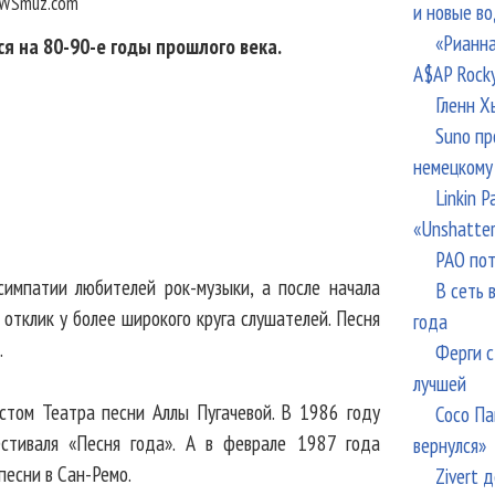
WSmuz.com
и новые в
«Рианна
 на 80-90-е годы прошлого века.
A$AP Rock
Гленн Х
Suno пр
немецкому
Linkin 
«Unshatte
РАО пот
симпатии любителей рок-музыки, а после начала
В сеть 
 отклик у более широкого круга слушателей. Песня
года
.
Ферги с
лучшей
стом Театра песни Аллы Пугачевой. В 1986 году
Сосо Па
стиваля «Песня года». А в феврале 1987 года
вернулся»
песни в Сан-Ремо.
Zivert 