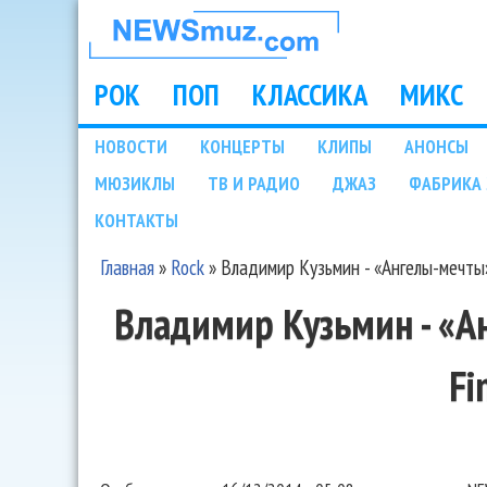
НОВОСТИ
МУЗЫКИ И
РОК
ПОП
КЛАССИКА
МИКС
Main menu
ШОУ БИЗНЕСА
НОВОСТИ
КОНЦЕРТЫ
КЛИПЫ
АНОНСЫ
Подразделы
МЮЗИКЛЫ
ТВ И РАДИО
ДЖАЗ
ФАБРИКА 
NEWSMUZ.COM
КОНТАКТЫ
Главная
»
Rock
»
Владимир Кузьмин - «Ангелы-мечты» 
Вы здесь
Владимир Кузьмин - «А
Fi