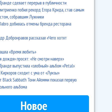
Гранде сделает перерыв в публичности
итриенко побил рекорд Егора Крида, став самым
стом, собравшим Лужники
Dabro добилась отмены бренда ресторана
др Добронравов рассказал «Чего хотят
ашла «Время любить»
я дождя» просят: «Не смотри наверх»
Гранде выпустила «злобный» альбом «Petal»
Киркоров сходит с ума от «Луизы»
т Black Sabbath Тони Айомми показал первую
ольного альбома
Новое