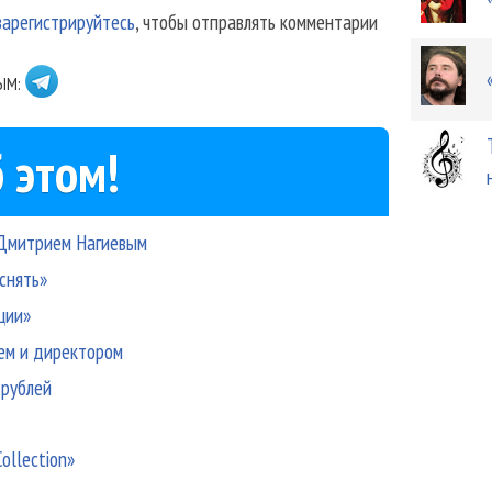
зарегистрируйтесь
, чтобы отправлять комментарии
ЫМ:
 этом!
с Дмитрием Нагиевым
«снять»
ции»
рем и директором
 рублей
ollection»