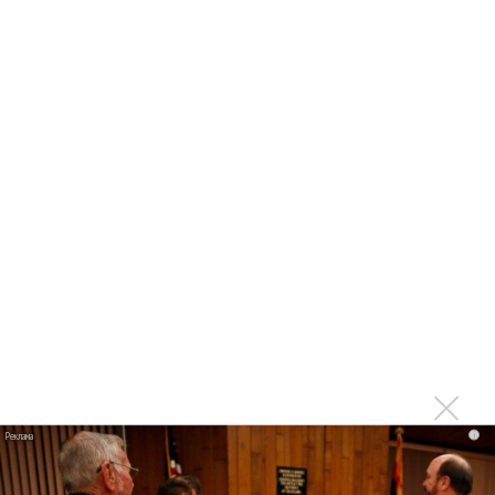
Максим Фадеев и Маша Ржевская перевыпустили
«Когда я стану кошкой»
Клава Кока официально вышла «Замуж»
«Элли на маковом поле», Максим Лутчак и
«Смешарики» объединились
Авраам Руссо выпустил две солнечные песни
Сергей Сычёв - «Хит-парады в СССР. Полное
исследование»
Suno внедрил инструмент по нарушениям авторских
прав и новые водяные знаки
«Рианна работает в студии», - проговорился ее
партнер A$AP Rocky
Гленн Хьюз завершил свою гастрольную карьеру
Suno проиграла суд о нарушении авторских прав
i
немецкому лицензиату
Linkin Park показал трейлер документального фильма