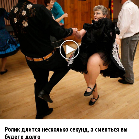
«Unshatter»
РАО потребовало от театра Кадышевой неустойку
В сеть выложен уникальный концерт Led Zeppelin
1970 года
Ферги стала петь в Black Eyed Peas, чтобы стать
лучшей
Сосо Павлиашвили и Максим Фадеев показали клип «Я
не вернулся»
Zivert дебютировала в большом кино
Новое
Татьяна Куртукова и фолктроника:
Ролик длится несколько секунд, а смеяться вы
фестиваль «Фолково»
будете долго