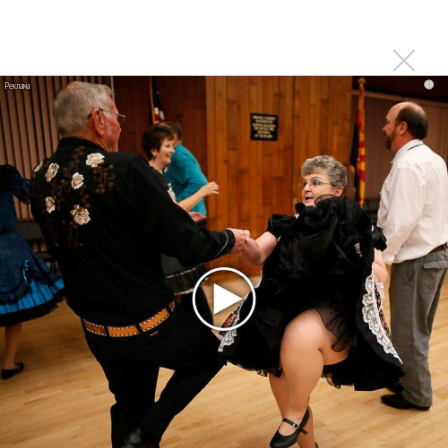
А я задаю себе вопрос, куда делась 5-я часть «Фердинанд
VIII». Она будто пропала. Короткая, но важная. Зачем, кому
она помешала?
i