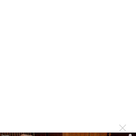
«Мне нравятся парни помутней»: Seville из Artik&Asti
рассказала о новом треке
«Жара Music Awards» отметила Билана, Киркорова и
Краймбрери
Artik и Ханна выпустили новогодний клип
Artik&Asti: Я тогда не очень обратил на нее
внимание!
На обновленный Artik&Asti теперь можно посмотреть в
клипе «Гармония»
Анна Asti: Я ушла из Artik&Asti ни с чем и ни с кем!
Artik&Asti показали первую песню в новом составе
Asti выпустила первую песню после ухода из
Artik&Asti
Artik и Ханна спели «Как в первый раз»
i