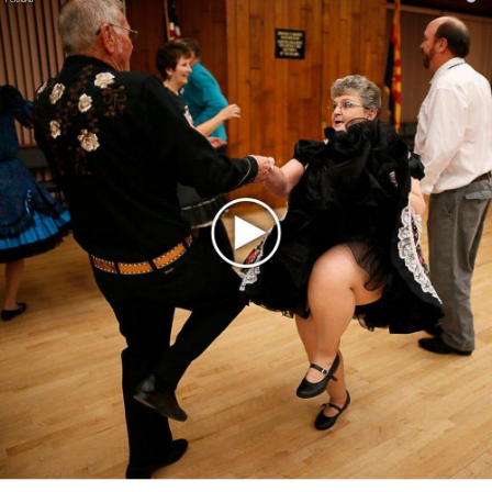
Агутин, Гагарина, Баста и Artik&Asti победили на премии
«Виктория»
Звезды поп-музыки перепели хиты в трибьюте «13
друзей Билана»
Из дуэта Artik&Asti ушла Asti
Artik&Asti выпустили альбом про таинственных
миллениалов
«Artik и Asti» и Jah Khalib поговорили про «МамаМия»
Последнее
Kara Kross обнимает каждый «Новый день»
Продолжение фильма «Майкл» начнут снимать уже в
этом году