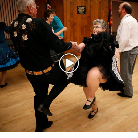
на концертах
Мадонна и Кайли Миноуг впервые записали два
фита
Karol G выпустила альбом с Дрейком и Бруно
Марсом
Максим Фадеев и Маша Ржевская перевыпустили
«Когда я стану кошкой»
Клава Кока официально вышла «Замуж»
«Элли на маковом поле», Максим Лутчак и
«Смешарики» объединились
Авраам Руссо выпустил две солнечные песни
Сергей Сычёв - «Хит-парады в СССР. Полное
исследование»
Suno внедрил инструмент по нарушениям авторских
прав и новые водяные знаки
«Рианна работает в студии», - проговорился ее