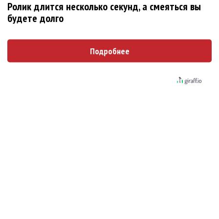
Ролик длится несколько секунд, а смеяться вы
партнер A$AP Rocky
будете долго
Гленн Хьюз завершил свою гастрольную карьеру
Suno проиграла суд о нарушении авторских прав
Подробнее
немецкому лицензиату
Linkin Park показал трейлер документального фильма
«Unshatter»
РАО потребовало от театра Кадышевой неустойку
В сеть выложен уникальный концерт Led Zeppelin
1970 года
Ферги стала петь в Black Eyed Peas, чтобы стать
лучшей
Сосо Павлиашвили и Максим Фадеев показали клип «Я
не вернулся»
Zivert дебютировала в большом кино