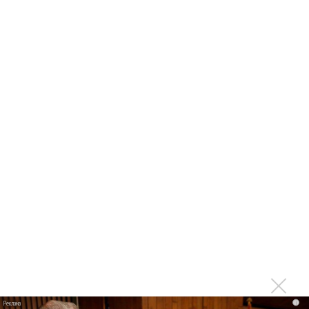
Дима Билан умоляет: «Пообещай»
Солистка «Моя Мишель» рассказала о несостоявшемся
фите с Димой Биланом
Дима Билан показал судьбу мима в клипе «Горький
дождь»
Итоги премии «Виктория-2025»
Билан и Бикович тревожно пригласили: «Добро
пожаловать в рай»
Последнее
Kara Kross обнимает каждый «Новый день»
Продолжение фильма «Майкл» начнут снимать уже в
этом году
i
Басист Mötley Crüe признал использование плейбэка