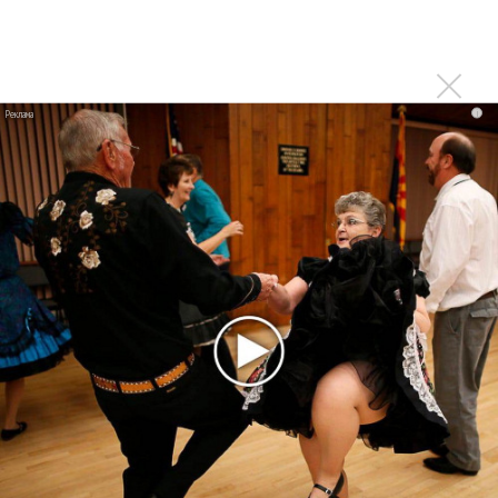
«Элли на маковом поле», Максим Лутчак и
«Смешарики» объединились
Авраам Руссо выпустил две солнечные песни
Сергей Сычёв - «Хит-парады в СССР. Полное
i
исследование»
Suno внедрил инструмент по нарушениям авторских
прав и новые водяные знаки
«Рианна работает в студии», - проговорился ее
партнер A$AP Rocky
Гленн Хьюз завершил свою гастрольную карьеру
Suno проиграла суд о нарушении авторских прав
немецкому лицензиату
Linkin Park показал трейлер документального фильма
«Unshatter»
РАО потребовало от театра Кадышевой неустойку
В сеть выложен уникальный концерт Led Zeppelin