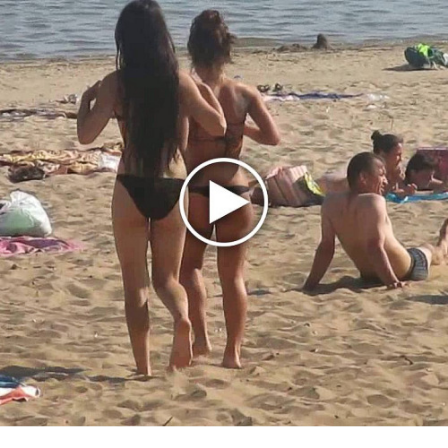
Гленн Хьюз завершил свою гастрольную карьеру
Suno проиграла суд о нарушении авторских прав
немецкому лицензиату
Linkin Park показал трейлер документального фильма
«Unshatter»
РАО потребовало от театра Кадышевой неустойку
В сеть выложен уникальный концерт Led Zeppelin
1970 года
Ферги стала петь в Black Eyed Peas, чтобы стать
лучшей
Сосо Павлиашвили и Максим Фадеев показали клип «Я
не вернулся»
Zivert дебютировала в большом кино
Ариана Гранде сделает перерыв в публичности