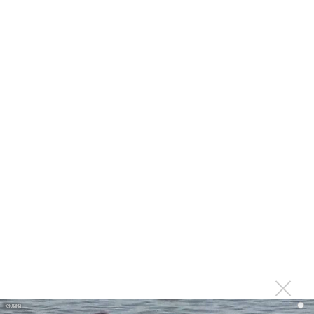
Мадонна и Кайли Миноуг впервые записали два
фита
Karol G выпустила альбом с Дрейком и Бруно
Марсом
Максим Фадеев и Маша Ржевская перевыпустили
«Когда я стану кошкой»
Клава Кока официально вышла «Замуж»
«Элли на маковом поле», Максим Лутчак и
«Смешарики» объединились
Авраам Руссо выпустил две солнечные песни
Сергей Сычёв - «Хит-парады в СССР. Полное
исследование»
Suno внедрил инструмент по нарушениям авторских
прав и новые водяные знаки
«Рианна работает в студии», - проговорился ее
партнер A$AP Rocky
i