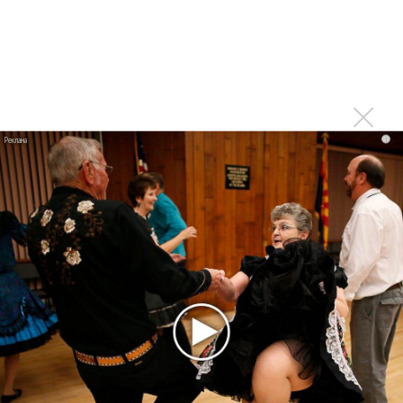
Марсом
Максим Фадеев и Маша Ржевская перевыпустили
«Когда я стану кошкой»
Клава Кока официально вышла «Замуж»
«Элли на маковом поле», Максим Лутчак и
«Смешарики» объединились
i
Авраам Руссо выпустил две солнечные песни
Сергей Сычёв - «Хит-парады в СССР. Полное
исследование»
Suno внедрил инструмент по нарушениям авторских
прав и новые водяные знаки
«Рианна работает в студии», - проговорился ее
партнер A$AP Rocky
Гленн Хьюз завершил свою гастрольную карьеру
Suno проиграла суд о нарушении авторских прав
немецкому лицензиату