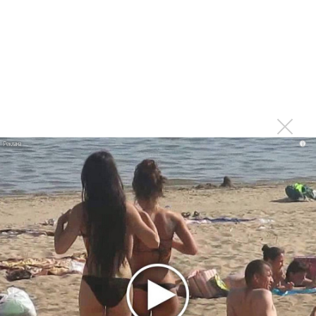
немецкому лицензиату
Linkin Park показал трейлер документального фильма
«Unshatter»
РАО потребовало от театра Кадышевой неустойку
В сеть выложен уникальный концерт Led Zeppelin
1970 года
Ферги стала петь в Black Eyed Peas, чтобы стать
лучшей
i
Сосо Павлиашвили и Максим Фадеев показали клип «Я
не вернулся»
Zivert дебютировала в большом кино
Ариана Гранде сделает перерыв в публичности
Ваня Дмитриенко побил рекорд Егора Крида, став
самым юным артистом, собравшим Лужники
Группа Dabro добилась отмены бренда ресторана
Da'Bro