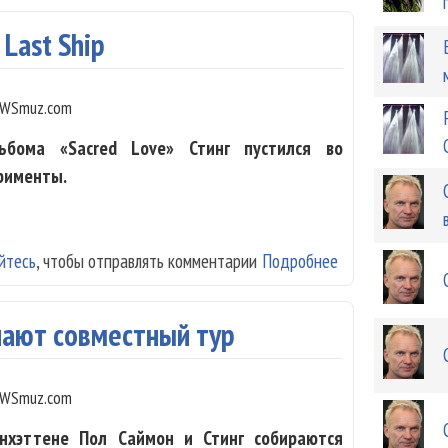
 Last Ship
WSmuz.com
ьбома «Sacred Love» Стинг пустился во
рименты.
йтесь
, чтобы отправлять комментарии
Подробнее
о Sting - The La
елают совместный тур
WSmuz.com
нхэттене Пол Саймон и Стинг собираются