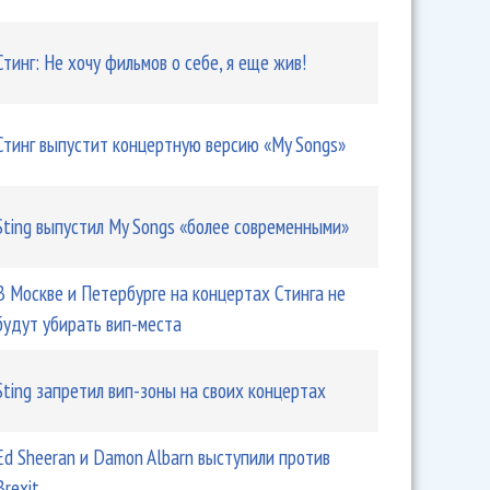
Стинг: Не хочу фильмов о себе, я еще жив!
Simon делают совместный тур
Стинг выпустит концертную версию «My Songs»
Sting выпустил My Songs «более современными»
В Москве и Петербурге на концертах Стинга не
будут убирать вип-места
Sting запретил вип-зоны на своих концертах
Ed Sheeran и Damon Albarn выступили против
, Голоухов, Lumen, Арефьева и Ко. Гуру Кен Шоу №48
Brexit