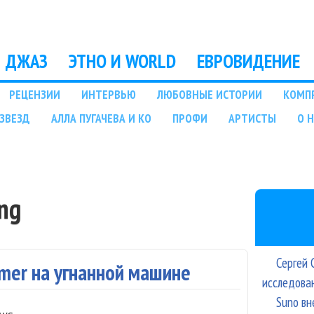
Перейти к основному
содержанию
ДЖАЗ
ЭТНО И WORLD
ЕВРОВИДЕНИЕ
РЕЦЕНЗИИ
ИНТЕРВЬЮ
ЛЮБОВНЫЕ ИСТОРИИ
КОМП
ЗВЕЗД
АЛЛА ПУГАЧЕВА И КО
ПРОФИ
АРТИСТЫ
О 
ing
Сергей 
rmer на угнанной машине
исследова
Suno вн