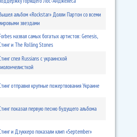
поддержку горящего Лос-Анджелеса
Вышел альбом «Rockstar» Долли Партон со всеми
мировыми звездами
Forbes назвал самых богатых артистов: Genesis,
Стинг и The Rolling Stones
Стинг спел Russians с украинской
виолончелисткой
st Ship
Стинг отправил крупные пожертвования Украине
Стинг показал первую песню будущего альбома
Стинг и Дзуккеро показали клип «September»