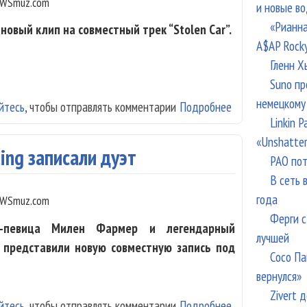
WSmuz.com
и новые в
«Рианна
новый клип на совместный трек “Stolen Car”.
A$AP Rock
Гленн Х
Suno пр
немецкому
йтесь
, чтобы отправлять комментарии
Подробнее
о Sting покатал
Linkin 
«Unshatte
ing записали дуэт
РАО пот
В сеть 
года
WSmuz.com
Ферги с
п-певица Милен Фармер и легендарный
лучшей
г представили новую совместную запись под
Сосо Па
вернулся»
Zivert 
йтесь
, чтобы отправлять комментарии
Подробнее
о Mylene Farmer