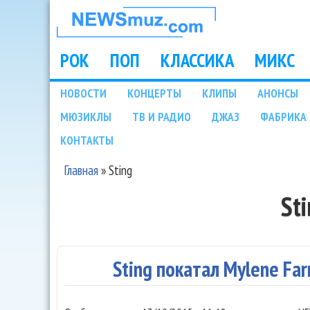
НОВОСТИ
МУЗЫКИ И
РОК
ПОП
КЛАССИКА
МИКС
Main menu
ШОУ БИЗНЕСА
НОВОСТИ
КОНЦЕРТЫ
КЛИПЫ
АНОНСЫ
Подразделы
МЮЗИКЛЫ
ТВ И РАДИО
ДЖАЗ
ФАБРИКА 
NEWSMUZ.COM
КОНТАКТЫ
Главная
»
Sting
Вы здесь
St
Sting покатал Mylene Fa