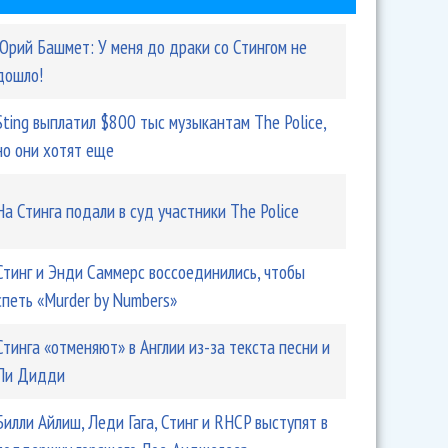
Юрий Башмет: У меня до драки со Стингом не
дошло!
Sting выплатил $800 тыс музыкантам The Police,
Doubt выступят вместе
но они хотят еще
На Стинга подали в суд участники The Police
Стинг и Энди Саммерс воссоединились, чтобы
спеть «Murder by Numbers»
Стинга «отменяют» в Англии из-за текста песни и
Пи Дидди
фунтов пускает в свой дом
Билли Айлиш, Леди Гага, Стинг и RHCP выступят в