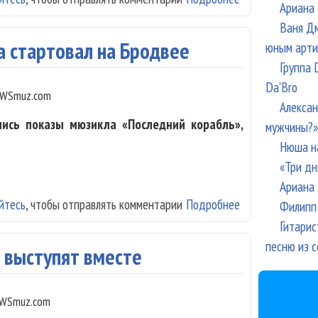
Ариана 
Ваня Дм
а стартовал на Бродвее
юным арти
Группа 
Da'Bro
WSmuz.com
Алексан
ись показы мюзикла «Последний корабль»,
мужчины?»
Нюша н
«Три дн
Ариана 
йтесь
, чтобы отправлять комментарии
Подробнее
о Мюзикл по пе
Филипп 
Гитарис
песню из с
t выступят вместе
WSmuz.com