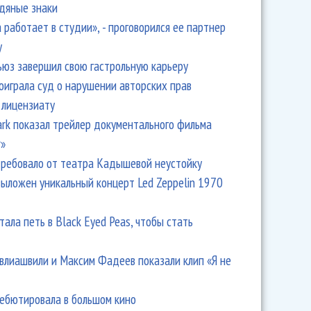
одяные знаки
 работает в студии», - проговорился ее партнер
y
ьюз завершил свою гастрольную карьеру
оиграла суд о нарушении авторских прав
 лицензиату
 Mylene Farmer на угнанной машине
Park показал трейлер документального фильма
r»
ребовало от театра Кадышевой неустойку
выложен уникальный концерт Led Zeppelin 1970
тала петь в Black Eyed Peas, чтобы стать
влиашвили и Максим Фадеев показали клип «Я не
дебютировала в большом кино
 и Sting записали дуэт