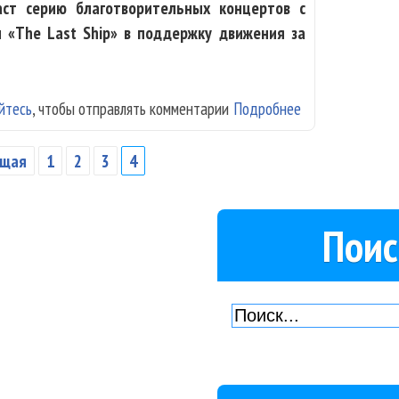
аст серию благотворительных концертов с
 «The Last Ship» в поддержку движения за
йтесь
, чтобы отправлять комментарии
Подробнее
о Стинг даст с
ущая
1
2
3
4
Поис