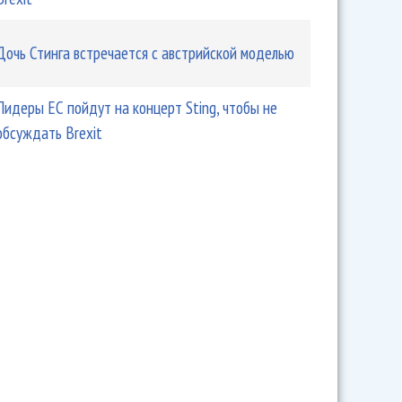
Дочь Стинга встречается с австрийской моделью
Лидеры ЕС пойдут на концерт Sting, чтобы не
обсуждать Brexit
 новый альбом и мюзикл The Last Ship