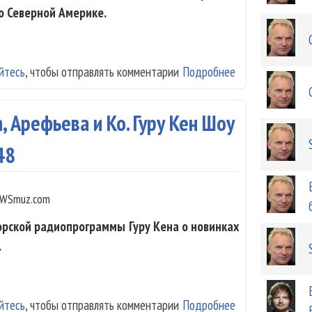
о Северной Америке.
йтесь
, чтобы отправлять комментарии
Подробнее
о Sting и Paul 
, Арефьева и Ко. Гуру Кен Шоу
48
WSmuz.com
орской радиопрограммы Гуру Кена о новинках
.
йтесь
, чтобы отправлять комментарии
Подробнее
о Стинг, Норман