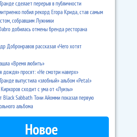
Гранде сделает перерыв в публичности
итриенко побил рекорд Егора Крида, став самым
стом, собравшим Лужники
Dabro добилась отмены бренда ресторана
др Добронравов рассказал «Чего хотят
ашла «Время любить»
я дождя» просят: «Не смотри наверх»
Гранде выпустила «злобный» альбом «Petal»
сням Стинга стартовал на Бродвее
Киркоров сходит с ума от «Луизы»
т Black Sabbath Тони Айомми показал первую
ольного альбома
Новое