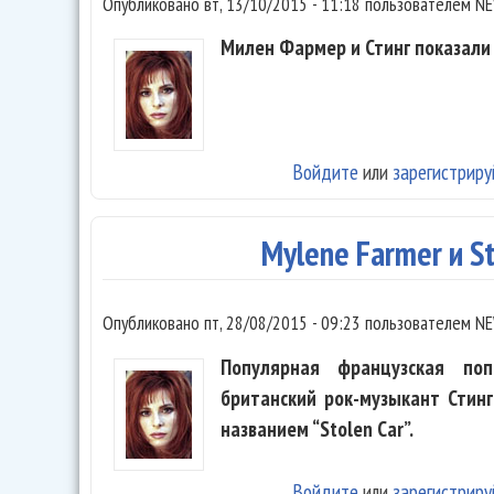
Опубликовано
вт, 13/10/2015 - 11:18
пользователем
NE
Милен Фармер и Стинг показали 
Войдите
или
зарегистриру
Mylene Farmer и St
Опубликовано
пт, 28/08/2015 - 09:23
пользователем
NE
Популярная французская по
британский рок-музыкант Стин
названием “Stolen Car”.
Войдите
или
зарегистриру