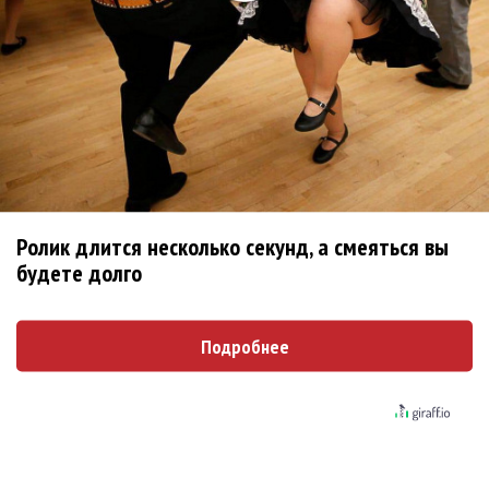
Новое
Александр Толмацкий написал книгу «ДеЦл.
Пионер российского хип-хопа» о сыне
Polnalyubvi спела за героиню книги
Ролик длится несколько секунд, а смеяться вы
Лариса Долина получила роль в спектакле
будете долго
Михаила Барщевского
Подробнее
Артемий Воробьев выпустил рок-марш в
честь храброго волынщика
Рок-опера «Юнона и Авось» Алексея
Рыбникова пройдет на сцене Кремля