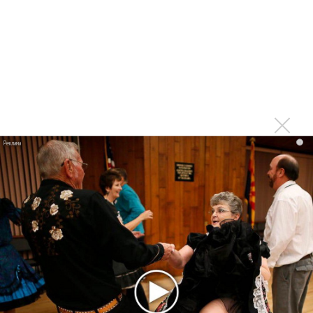
«Рианна работает в студии», - проговорился ее
партнер A$AP Rocky
Гленн Хьюз завершил свою гастрольную карьеру
Suno проиграла суд о нарушении авторских прав
немецкому лицензиату
Linkin Park показал трейлер документального фильма
«Unshatter»
РАО потребовало от театра Кадышевой неустойку
i
В сеть выложен уникальный концерт Led Zeppelin
1970 года
Ферги стала петь в Black Eyed Peas, чтобы стать
лучшей
Сосо Павлиашвили и Максим Фадеев показали клип «Я
не вернулся»
Zivert дебютировала в большом кино