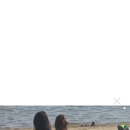
«Petal»
Филипп Киркоров сходит с ума от «Луизы»
Гитарист Black Sabbath Тони Айомми показал первую
песню из сольного альбома
Денис Клявер умоляет ИИ-модель: «Не плачь,
Анастасия»
Mordor выпустил балладу «Птицы» в память
Левитина
Loboda интригует: кому посвящена песня «О ней»?
Новое
i
Гленн Хьюз завершил свою гастрольную
карьеру