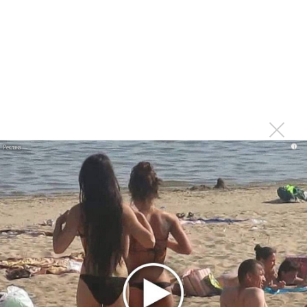
Новое
Максим Фадеев и Маша Ржевская
перевыпустили «Когда я стану кошкой»
Клава Кока официально вышла «Замуж»
i
«Элли на маковом поле», Максим Лутчак и
«Смешарики» объединились
Авраам Руссо выпустил две солнечные песни
Сергей Сычёв - «Хит-парады в СССР. Полное
исследование»