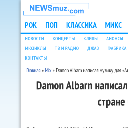
НОВОСТИ
МУЗЫКИ И
РОК
ПОП
КЛАССИКА
МИКС
Main menu
ШОУ БИЗНЕСА
НОВОСТИ
КОНЦЕРТЫ
КЛИПЫ
АНОНСЫ
Подразделы
МЮЗИКЛЫ
ТВ И РАДИО
ДЖАЗ
ФАБРИКА 
NEWSMUZ.COM
КОНТАКТЫ
Главная
»
Mix
»
Damon Albarn написал музыку для «А
Вы здесь
Damon Albarn написал
стране