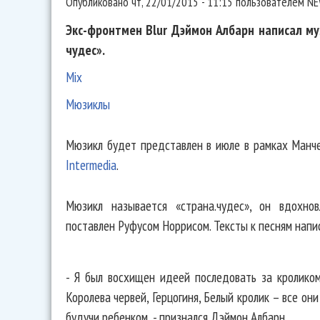
Опубликовано
чт, 22/01/2015 - 11:15
пользователем
NE
Экс-фронтмен Blur Дэймон Албарн написал му
чудес».
Mix
Мюзиклы
Мюзикл будет представлен в июле в рамках Манч
Intermedia
.
Мюзикл называется «страна.чудес», он вдохно
поставлен Руфусом Норрисом. Тексты к песням нап
- Я был восхищен идеей последовать за кроликом
Королева червей, Герцогиня, Белый кролик – все они
будучи ребенком, - признался Дэймон Албарн.