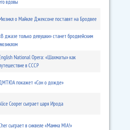
его вдовы
Мюзикл о Майкле Джексоне поставят на Бродвее
«В джазе только девушки» станет бродвейским
мюзиклом
English National Opera: «Шахматы» как
путешествие в СССР
ДМТЮА покажет «Сон о дожде»
Alice Cooper сыграет царя Ирода
Cher сыграет в сиквеле «Мамма MIA!»