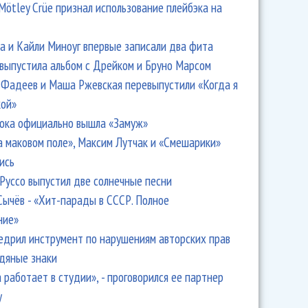
Mötley Crüe признал использование плейбэка на
 и Кайли Миноуг впервые записали два фита
 выпустила альбом с Дрейком и Бруно Марсом
Фадеев и Маша Ржевская перевыпустили «Когда я
кой»
ока официально вышла «Замуж»
а маковом поле», Максим Лутчак и «Смешарики»
ись
Руссо выпустил две солнечные песни
Сычёв - «Хит-парады в СССР. Полное
ние»
едрил инструмент по нарушениям авторских прав
одяные знаки
 работает в студии», - проговорился ее партнер
y