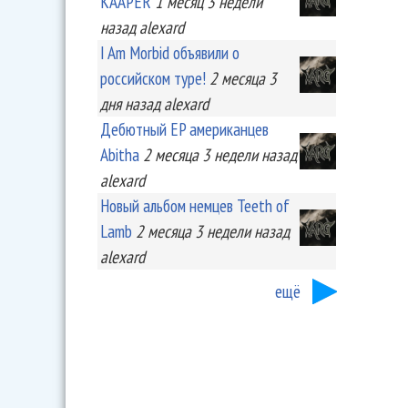
KA'APER
1 месяц 3 недели
назад
alexard
I Am Morbid объявили о
российском туре!
2 месяца 3
дня
назад
alexard
Дебютный EP американцев
Abitha
2 месяца 3 недели
назад
alexard
Новый альбом немцев Teeth of
Lamb
2 месяца 3 недели
назад
alexard
ещё