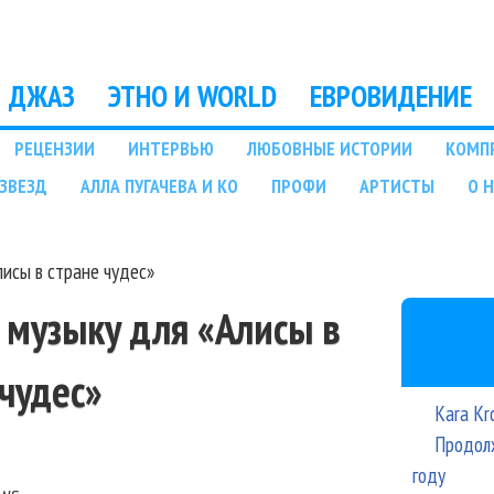
Перейти к основному
содержанию
ДЖАЗ
ЭТНО И WORLD
ЕВРОВИДЕНИЕ
РЕЦЕНЗИИ
ИНТЕРВЬЮ
ЛЮБОВНЫЕ ИСТОРИИ
КОМП
ЗВЕЗД
АЛЛА ПУГАЧЕВА И КО
ПРОФИ
АРТИСТЫ
О 
лисы в стране чудес»
 музыку для «Алисы в
 чудес»
Kara Kr
Продолж
году