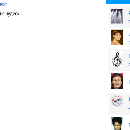
exit
ане чудес»