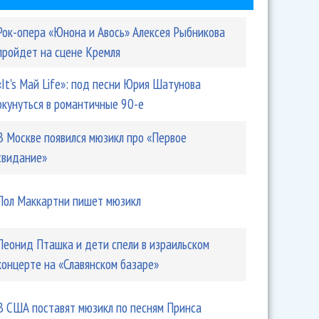
Рок-опера «Юнона и Авось» Алексея Рыбникова
пройдет на сцене Кремля
«It's Май Life»: под песни Юрия Шатунова
окунуться в романтичные 90-е
В Москве появился мюзикл про «Первое
свидание»
Пол Маккартни пишет мюзикл
Леонид Пташка и дети спели в израильском
концерте на «Славянском базаре»
В США поставят мюзикл по песням Принса