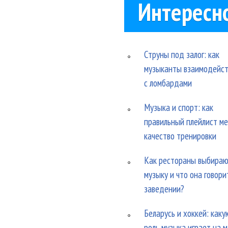
Интересн
Струны под залог: как
музыканты взаимодейс
с ломбардами
Музыка и спорт: как
правильный плейлист м
качество тренировки
Как рестораны выбира
музыку и что она говори
заведении?
Беларусь и хоккей: каку
роль музыка играет на 