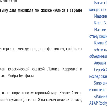
WSmuz.com
Басист 
концертах
зыку для мюзикла по сказке «Алиса в стране
Мадонна
Karol G
Максим 
стану кош
Клава К
естерского международного фестиваля, сообщает
«Элли н
объединил
Авраам 
влен классической сказкой Льюиса Кэрролла и
Сергей 
исала Мойра Буффини.
исследова
Suno вн
и новые в
 в его нору, в потусторонний мир. Кроме Алисы,
«Рианна
 меня пугали в детстве. Я на самом деле их боялся,
A$AP Rock