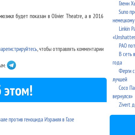
Гленн Х
Suno пр
юзикл будет показан в Olivier Theatre, а в 2016
немецкому
Linkin 
«Unshatte
РАО пот
зарегистрируйтесь
, чтобы отправлять комментарии
В сеть 
года
ЫМ:
Ферги с
лучшей
 этом!
Сосо Па
вернулся»
Zivert 
але против геноцида Израиля в Газе