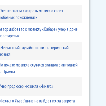
Cher не смогла смотреть мюзикл о своих
любовных похождениях
Автор либретто к мюзиклу «Кабаре» умер в доме
престарелых
«Несчастный случай» готовит сатирический
мюзикл
На показе мюзикла случился скандал с агитацией
за Трампа
Умер продюсер мюзикла «Чикаго»
Мюзикл о Льве Яшине не выйдет из-за запрета