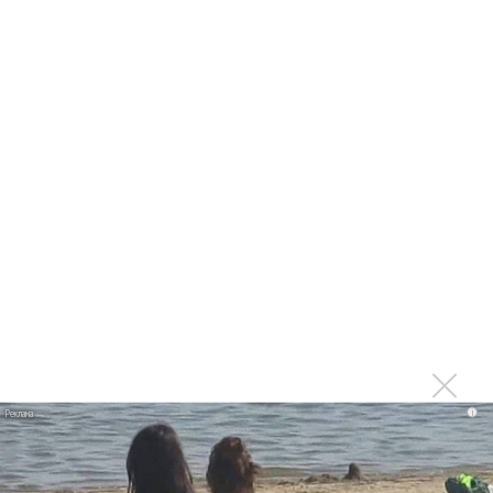
Екатеринбургской филармонии. Подготовку же юбилейного
десятого Зимнего фестиваля искусств в Сочи Юрий Башмет
пообещал начать немедленно.
Вадим Пономарев
Фото - Алексей Молчановский
Татьяна Самуил
Ингольф Вундер
i
Квартет валторнистов
Быстрый поиск: