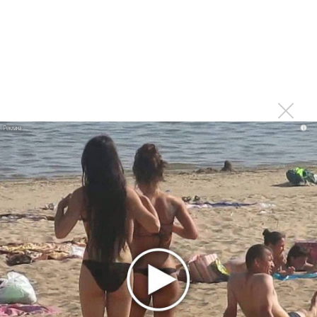
Гленн Хьюз завершил свою гастрольную карьеру
Suno проиграла суд о нарушении авторских прав
немецкому лицензиату
Linkin Park показал трейлер документального фильма
«Unshatter»
РАО потребовало от театра Кадышевой неустойку
i
В сеть выложен уникальный концерт Led Zeppelin
1970 года
Ферги стала петь в Black Eyed Peas, чтобы стать
лучшей
Сосо Павлиашвили и Максим Фадеев показали клип «Я
не вернулся»
Zivert дебютировала в большом кино
Новое