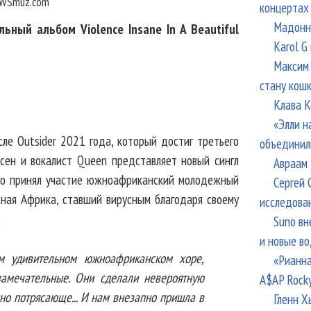
WSmuz.com
концертах
Мадонна
ьный альбом Violence Insane In A Beautiful
Karol G
Максим 
стану кош
Клава К
«Элли н
ле Outsider 2021 года, который достиг третьего
объединил
есен и вокалист Queen представляет новый сингл
Авраам 
рого принял участие южноафриканский молодежный
Сергей 
жная Африка, ставший вирусным благодаря своему
исследова
.
Suno вн
и новые в
м удивительном южноафриканском хоре,
«Рианна
замечательные. Они сделали невероятную
A$AP Rock
но потрясающе... И нам внезапно пришла в
Гленн Х