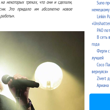
 на некоторых треках, что они и сделали,
Suno пр
сни. Это придало им абсолютно новое
немецкому
 работы».
Linkin 
«Unshatte
РАО пот
В сеть 
года
Ферги с
лучшей
Сосо Па
вернулся»
Zivert 
Ариана 