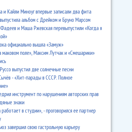
 и Кайли Миноуг впервые записали два фита
 выпустила альбом с Дрейком и Бруно Марсом
Фадеев и Маша Ржевская перевыпустили «Когда я
кой»
ока официально вышла «Замуж»
а маковом поле», Максим Лутчак и «Смешарики»
ись
Руссо выпустил две солнечные песни
Сычёв - «Хит-парады в СССР. Полное
ние»
едрил инструмент по нарушениям авторских прав
одяные знаки
 работает в студии», - проговорился ее партнер
y
ьюз завершил свою гастрольную карьеру