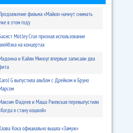
Продолжение фильма «Майкл» начнут снимать
уже в этом году
Басист Mötley Crüe признал использование
плейбэка на концертах
Мадонна и Кайли Миноуг впервые записали два
фита
Karol G выпустила альбом с Дрейком и Бруно
Марсом
Максим Фадеев и Маша Ржевская перевыпустили
«Когда я стану кошкой»
Клава Кока официально вышла «Замуж»