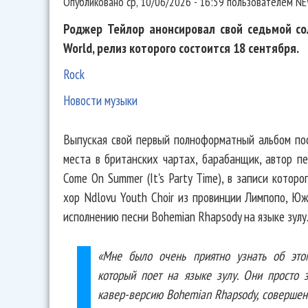
Опубликовано
ср, 10/06/2026 - 16:59
пользователем
NE
Роджер Тейлор анонсировал свой седьмой сол
World, релиз которого состоится 18 сентября.
Rock
Новости музыки
Выпуская свой первый полноформатный альбом пос
места в британских чартах, барабанщик, автор п
Come On Summer (It's Party Time), в записи кото
хор Ndlovu Youth Choir из провинции Лимпопо, Ю
исполнению песни Bohemian Rhapsody на языке зулу
«Мне было очень приятно узнать об это
который поет на языке зулу. Они просто 
кавер-версию Bohemian Rhapsody, совершен