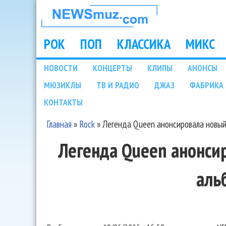
НОВОСТИ
МУЗЫКИ И
РОК
ПОП
КЛАССИКА
МИКС
Main menu
ШОУ БИЗНЕСА
НОВОСТИ
КОНЦЕРТЫ
КЛИПЫ
АНОНСЫ
Подразделы
МЮЗИКЛЫ
ТВ И РАДИО
ДЖАЗ
ФАБРИКА 
NEWSMUZ.COM
КОНТАКТЫ
Главная
»
Rock
»
Легенда Queen анонсировала новый
Вы здесь
Легенда Queen анонси
аль