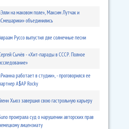
«Элли на маковом поле», Максим Лутчак и
«Смешарики» объединились
Авраам Руссо выпустил две солнечные песни
Сергей Сычёв - «Хит-парады в СССР. Полное
исследование»
«Рианна работает в студии», - проговорился ее
партнер A$AP Rocky
Гленн Хьюз завершил свою гастрольную карьеру
Suno проиграла суд о нарушении авторских прав
немецкому лицензиату