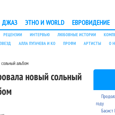
Перейти к основному
содержанию
ДЖАЗ
ЭТНО И WORLD
ЕВРОВИДЕНИЕ
РЕЦЕНЗИИ
ИНТЕРВЬЮ
ЛЮБОВНЫЕ ИСТОРИИ
КОМП
ЗВЕЗД
АЛЛА ПУГАЧЕВА И КО
ПРОФИ
АРТИСТЫ
О 
 сольный альбом
ровала новый сольный
бом
Продолж
году
Басист 