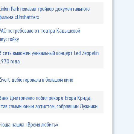
Linkin Park показал трейлер документального
фильма «Unshatter»
РАО потребовало от театра Кадышевой
неустойку
В сеть выложен уникальный концерт Led Zeppelin
1970 года
Zivert дебютировала в большом кино
Ваня Дмитриенко побил рекорд Егора Крида,
став самым юным артистом, собравшим Лужники
Нюша нашла «Время любить»