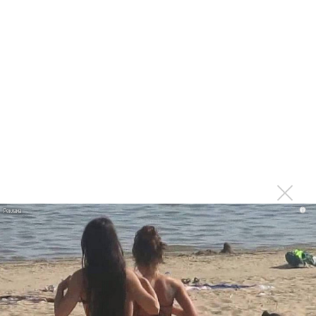
Последнее
Suno внедрил инструмент по нарушениям авторских
прав и новые водяные знаки
«Рианна работает в студии», - проговорился ее
партнер A$AP Rocky
Гленн Хьюз завершил свою гастрольную карьеру
Suno проиграла суд о нарушении авторских прав
немецкому лицензиату
Linkin Park показал трейлер документального фильма
i
«Unshatter»
РАО потребовало от театра Кадышевой неустойку
В сеть выложен уникальный концерт Led Zeppelin
1970 года
Ферги стала петь в Black Eyed Peas, чтобы стать