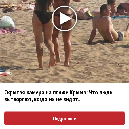
лучшей
Сосо Павлиашвили и Максим Фадеев показали клип «Я
не вернулся»
Zivert дебютировала в большом кино
Ариана Гранде сделает перерыв в публичности
Ваня Дмитриенко побил рекорд Егора Крида, став
самым юным артистом, собравшим Лужники
Группа Dabro добилась отмены бренда ресторана
Da'Bro
Александр Добронравов рассказал «Чего хотят
мужчины?»
Скрытая камера на пляже Крыма: Что люди
Нюша нашла «Время любить»
вытворяют, когда их не видят...
«Три дня дождя» просят: «Не смотри наверх»
Ариана Гранде выпустила «злобный» альбом
«Petal»
Подробнее
Филипп Киркоров сходит с ума от «Луизы»