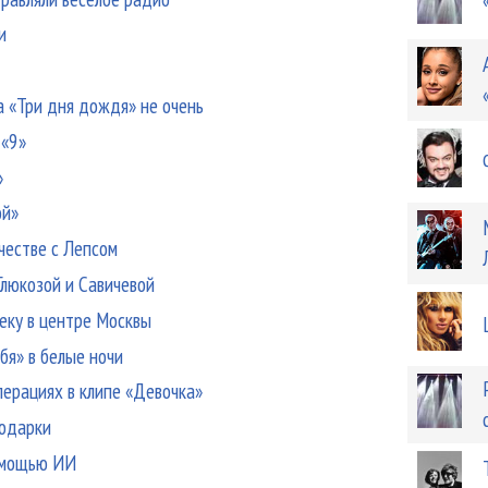
и
а «Три дня дождя» не очень
 «9»
»
ой»
ичестве с Лепсом
Глюкозой и Савичевой
еку в центре Москвы
бя» в белые ночи
перациях в клипе «Девочка»
подарки
помощью ИИ