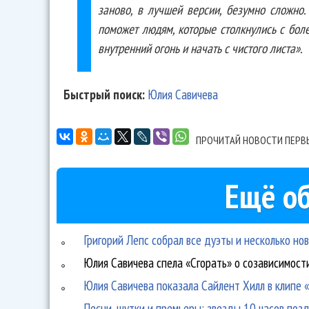
заново, в лучшей версии, безумно сложно.
поможет людям, которые столкнулись с бол
внутренний огонь и начать с чистого листа».
Быстрый поиск:
Юлия Савичева
ПРОЧИТАЙ НОВОСТИ ПЕРВ
Ещё об
Григорий Лепс собрал все дуэты и несколько но
Юлия Савичева спела «Сгорать» о созависимост
Юлия Савичева показала Сайлент Хилл в клипе
Песни, шутки и премьеры: звезды 10 часов поз