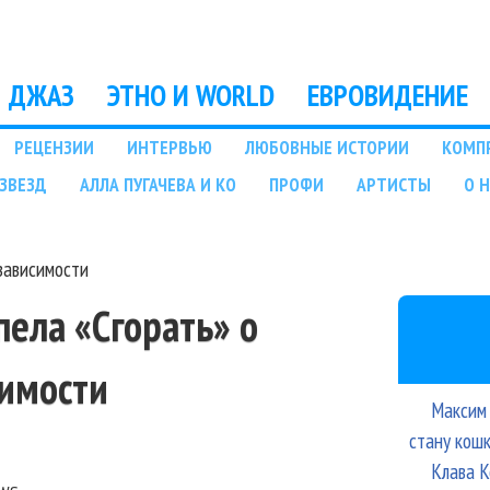
Перейти к основному
содержанию
ДЖАЗ
ЭТНО И WORLD
ЕВРОВИДЕНИЕ
РЕЦЕНЗИИ
ИНТЕРВЬЮ
ЛЮБОВНЫЕ ИСТОРИИ
КОМП
ЗВЕЗД
АЛЛА ПУГАЧЕВА И КО
ПРОФИ
АРТИСТЫ
О 
озависимости
пела «Сгорать» о
симости
Максим 
стану кош
Клава К