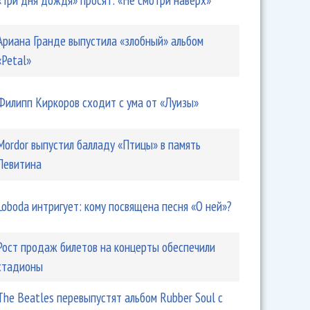
Ариана Гранде выпустила «злобный» альбом
«Petal»
Филипп Киркоров сходит с ума от «Луизы»
Mordor выпустил балладу «Птицы» в память
Левитина
Loboda интригует: кому посвящена песня «О ней»?
Рост продаж билетов на концерты обеспечили
стадионы
The Beatles перевыпустят альбом Rubber Soul с