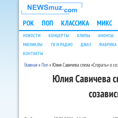
НОВОСТИ
МУЗЫКИ И
РОК
ПОП
КЛАССИКА
МИКС
Main menu
ШОУ БИЗНЕСА
НОВОСТИ
КОНЦЕРТЫ
КЛИПЫ
АНОНСЫ
Подразделы
МЮЗИКЛЫ
ТВ И РАДИО
ДЖАЗ
ФАБРИКА 
NEWSMUZ.COM
КОНТАКТЫ
Главная
»
Поп
»
Юлия Савичева спела «Сгорать» о с
Вы здесь
Юлия Савичева с
созави