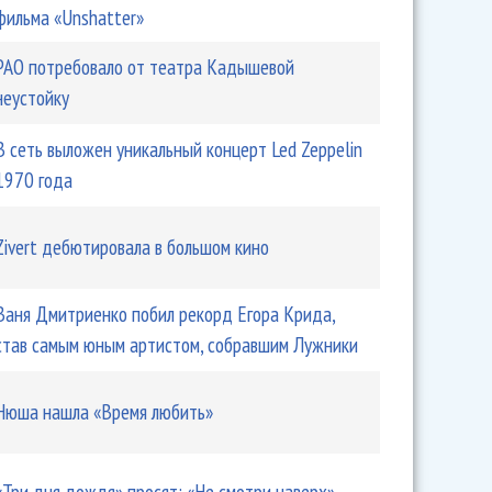
фильма «Unshatter»
РАО потребовало от театра Кадышевой
неустойку
В сеть выложен уникальный концерт Led Zeppelin
1970 года
Zivert дебютировала в большом кино
Ваня Дмитриенко побил рекорд Егора Крида,
став самым юным артистом, собравшим Лужники
Нюша нашла «Время любить»
«Три дня дождя» просят: «Не смотри наверх»