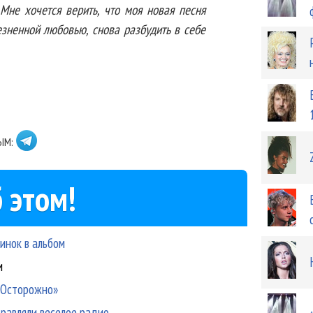
 Мне хочется верить, что моя новая песня
езненной любовью, снова разбудить в себе
ЫМ:
 этом!
винок в альбом
и
 «Осторожно»
дравляли веселое радио