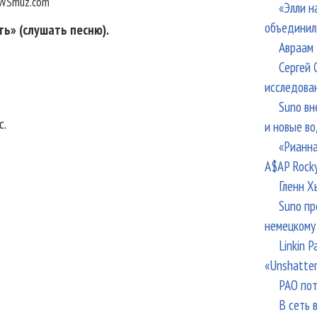
WSmuz.com
«Элли н
объединил
ь» (слушать песню).
Авраам 
Сергей 
исследова
Suno вн
c.
и новые в
«Рианна
A$AP Rock
Гленн Х
Suno пр
немецкому
Linkin 
«Unshatte
РАО пот
В сеть 