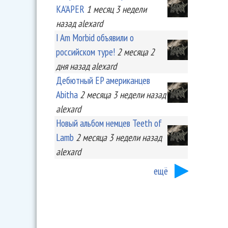
KA'APER
1 месяц 3 недели
назад
alexard
I Am Morbid объявили о
российском туре!
2 месяца 2
дня
назад
alexard
Дебютный EP американцев
Abitha
2 месяца 3 недели
назад
alexard
Новый альбом немцев Teeth of
Lamb
2 месяца 3 недели
назад
alexard
ещё