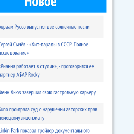
Новое
Авраам Руссо выпустил две солнечные песни
Сергей Сычёв - «Хит-парады в СССР. Полное
исследование»
«Рианна работает в студии», - проговорился ее
партнер A$AP Rocky
Гленн Хьюз завершил свою гастрольную карьеру
Suno проиграла суд о нарушении авторских прав
немецкому лицензиату
Linkin Park показал трейлер документального