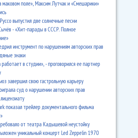
а маковом поле», Максим Лутчак и «Смешарики»
ись
Руссо выпустил две солнечные песни
Сычёв - «Хит-парады в СССР. Полное
ние»
едрил инструмент по нарушениям авторских прав
одяные знаки
 работает в студии», - проговорился ее партнер
y
ьюз завершил свою гастрольную карьеру
оиграла суд о нарушении авторских прав
 лицензиату
Park показал трейлер документального фильма
r»
ребовало от театра Кадышевой неустойку
выложен уникальный концерт Led Zeppelin 1970