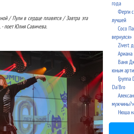
года
Ферги с
ной / Пули в сердце плавятся / Завтра эта
лучшей
, - поет Юлия Савичева.
Сосо Па
вернулся»
Zivert 
Ариана 
Ваня Дм
юным арти
Группа 
Da'Bro
Алексан
мужчины?»
Нюша н