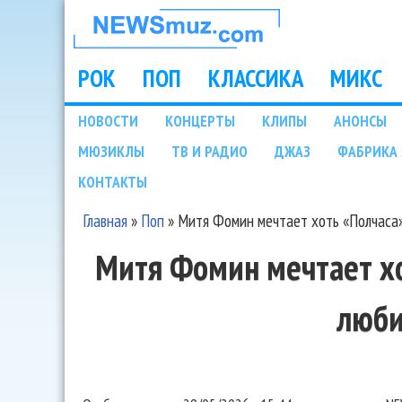
НОВОСТИ
МУЗЫКИ И
РОК
ПОП
КЛАССИКА
МИКС
Main menu
ШОУ БИЗНЕСА
НОВОСТИ
КОНЦЕРТЫ
КЛИПЫ
АНОНСЫ
Подразделы
МЮЗИКЛЫ
ТВ И РАДИО
ДЖАЗ
ФАБРИКА 
NEWSMUZ.COM
КОНТАКТЫ
Главная
»
Поп
»
Митя Фомин мечтает хоть «Полчаса
Вы здесь
Митя Фомин мечтает хо
люб