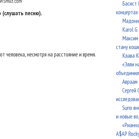
WSmuz.com
Басист 
концертах
 (слушать песню).
Мадонна
Karol G
Максим 
стану кош
ют человека, несмотря на расстояние и время.
Клава К
«Элли н
объединил
Авраам 
Сергей 
исследова
Suno вн
и новые в
«Рианна
A$AP Rock