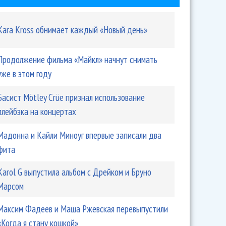
Kara Kross обнимает каждый «Новый день»
Продолжение фильма «Майкл» начнут снимать
уже в этом году
Басист Mötley Crüe признал использование
плейбэка на концертах
Мадонна и Кайли Миноуг впервые записали два
фита
Karol G выпустила альбом с Дрейком и Бруно
Марсом
Максим Фадеев и Маша Ржевская перевыпустили
«Когда я стану кошкой»