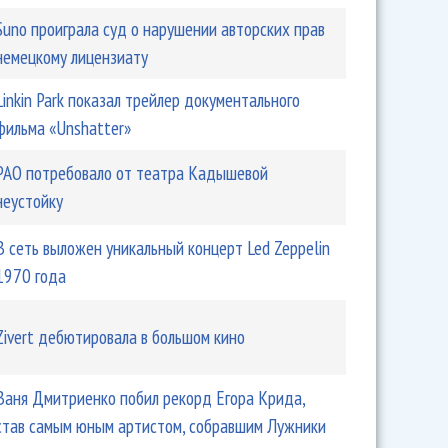
Suno проиграла суд о нарушении авторских прав
немецкому лицензиату
Linkin Park показал трейлер документального
фильма «Unshatter»
РАО потребовало от театра Кадышевой
неустойку
В сеть выложен уникальный концерт Led Zeppelin
1970 года
Zivert дебютировала в большом кино
Ваня Дмитриенко побил рекорд Егора Крида,
став самым юным артистом, собравшим Лужники