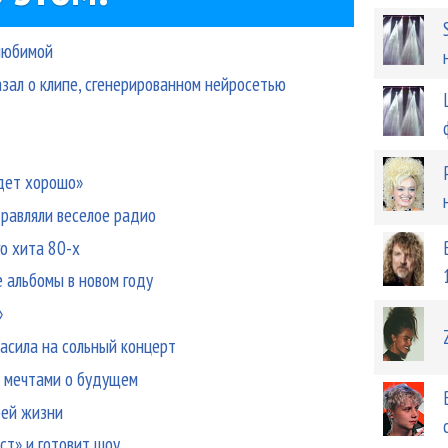
любимой
зал о клипе, сгенерированном нейросетью
дет хорошо»
дравляли веселое радио
го хита 80-х
 альбомы в новом году
»
асила на сольный концерт
я мечтами о будущем
оей жизни
ст» и готовит шоу