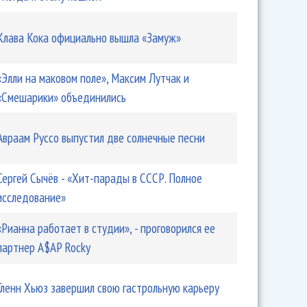
Клава Кока официально вышла «Замуж»
«Элли на маковом поле», Максим Лутчак и
«Смешарики» объединились
Авраам Руссо выпустил две солнечные песни
Сергей Сычёв - «Хит-парады в СССР. Полное
исследование»
«Рианна работает в студии», - проговорился ее
партнер A$AP Rocky
Гленн Хьюз завершил свою гастрольную карьеру