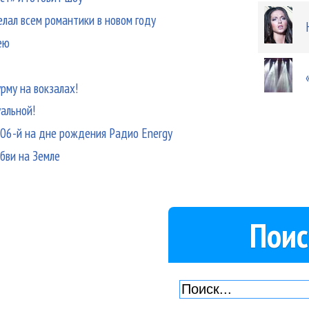
лал всем романтики в новом году
ею
рму на вокзалах!
альной!
006-й на дне рождения Радио Energy
бви на Земле
Поис