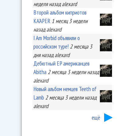
неделя
назад
alexard
Второй альбом киприотов
KA'APER
1 месяц 3 недели
назад
alexard
I Am Morbid объявили о
российском туре!
2 месяца 3
дня
назад
alexard
Дебютный EP американцев
Abitha
2 месяца 3 недели
назад
alexard
Новый альбом немцев Teeth of
Lamb
2 месяца 3 недели
назад
alexard
ещё