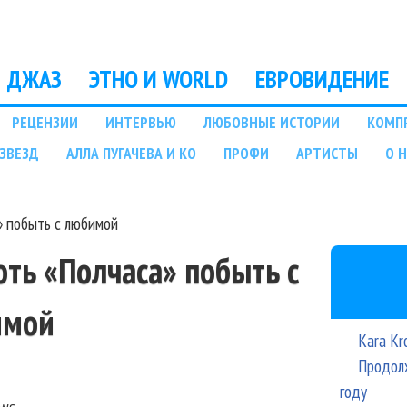
Перейти к основному
содержанию
ДЖАЗ
ЭТНО И WORLD
ЕВРОВИДЕНИЕ
РЕЦЕНЗИИ
ИНТЕРВЬЮ
ЛЮБОВНЫЕ ИСТОРИИ
КОМП
ЗВЕЗД
АЛЛА ПУГАЧЕВА И КО
ПРОФИ
АРТИСТЫ
О 
» побыть с любимой
ть «Полчаса» побыть с
имой
Kara Kr
Продолж
году