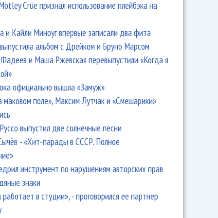
Mötley Crüe признал использование плейбэка на
 и Кайли Миноуг впервые записали два фита
 выпустила альбом с Дрейком и Бруно Марсом
Фадеев и Маша Ржевская перевыпустили «Когда я
кой»
ока официально вышла «Замуж»
а маковом поле», Максим Лутчак и «Смешарики»
ись
Руссо выпустил две солнечные песни
Сычёв - «Хит-парады в СССР. Полное
ние»
едрил инструмент по нарушениям авторских прав
одяные знаки
 работает в студии», - проговорился ее партнер
y