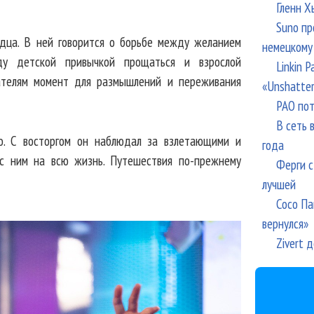
Гленн Х
Suno пр
дца. В ней говорится о борьбе между желанием
немецкому
ду детской привычкой прощаться и взрослой
Linkin 
ателям момент для размышлений и переживания
«Unshatte
РАО пот
В сеть 
о. С восторгом он наблюдал за взлетающими и
года
 с ним на всю жизнь. Путешествия по-прежнему
Ферги с
лучшей
Сосо Па
вернулся»
Zivert 