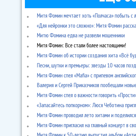
Митя Фомин мечтает хоть «Полчаса» побыть с 
«Для нейронки это сложно»: Митя Фомин расска
Митю Фомина едва не развели мошенники
Митя Фомин: Все стали более настоящими!
Митя Фомин об истории создания хита «Всё бу
Песни, шутки и премьеры: звезды 10 часов поз
Митя Фомин спел «Mafia» с припевом английско
Валерия и Сергей Приказчиков пообещали новые
Митя Фомин спел о важности говорить «Прости
«Запасайтесь попкорном»: Люся Чеботина пригл
Митя Фомин проводил лето хитами и поделилс
Митя Фомин пригласил на главный концерт в св
Митя Фомин к 50-летию выпустил альбом «Арти