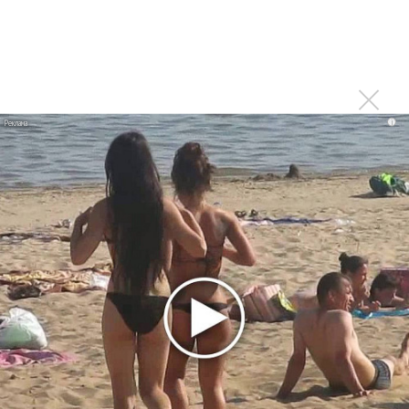
В сеть выложен уникальный концерт Led Zeppelin
1970 года
Ферги стала петь в Black Eyed Peas, чтобы стать
лучшей
i
Сосо Павлиашвили и Максим Фадеев показали клип «Я
не вернулся»
Zivert дебютировала в большом кино
Ариана Гранде сделает перерыв в публичности
Новое
Продолжение фильма «Майкл» начнут
снимать уже в этом году
Басист Mötley Crüe признал использование