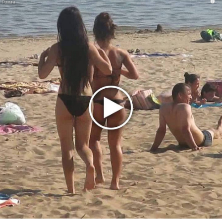
i
Zivert дебютировала в большом кино
Ариана Гранде сделает перерыв в публичности
Ваня Дмитриенко побил рекорд Егора Крида, став
самым юным артистом, собравшим Лужники
Группа Dabro добилась отмены бренда ресторана
Da'Bro
Александр Добронравов рассказал «Чего хотят
мужчины?»
Нюша нашла «Время любить»
«Три дня дождя» просят: «Не смотри наверх»
Ариана Гранде выпустила «злобный» альбом
«Petal»
Филипп Киркоров сходит с ума от «Луизы»
Гитарист Black Sabbath Тони Айомми показал первую
песню из сольного альбома