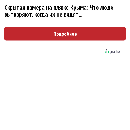
Новое
Скрытая камера на пляже Крыма: Что люди
вытворяют, когда их не видят...
Сергей Сычёв - «Хит-парады в СССР. Полное
Подробнее
исследование»
«Рианна работает в студии», - проговорился
ее партнер A$AP Rocky
Гленн Хьюз завершил свою гастрольную
карьеру
Suno проиграла суд о нарушении авторских
прав немецкому лицензиату
Linkin Park показал трейлер документального
фильма «Unshatter»