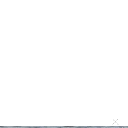
Suno внедрил инструмент по нарушениям авторских
прав и новые водяные знаки
«Рианна работает в студии», - проговорился ее
партнер A$AP Rocky
Гленн Хьюз завершил свою гастрольную карьеру
Suno проиграла суд о нарушении авторских прав
немецкому лицензиату
Linkin Park показал трейлер документального фильма
«Unshatter»
РАО потребовало от театра Кадышевой неустойку
В сеть выложен уникальный концерт Led Zeppelin
1970 года
Ферги стала петь в Black Eyed Peas, чтобы стать
лучшей
Сосо Павлиашвили и Максим Фадеев показали клип «Я
не вернулся»