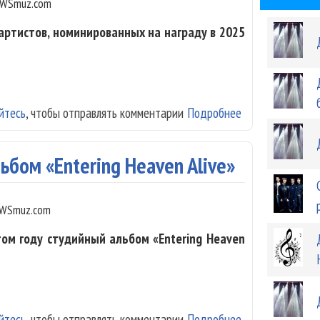
WSmuz.com
артистов, номинированных на награду в 2025
йтесь
, чтобы отправлять комментарии
Подробнее
о Стали известн
бом «Entering Heaven Alive»
WSmuz.com
том году студийный альбом «Entering Heaven
йтесь
, чтобы отправлять комментарии
Подробнее
о Джек Уайт вып