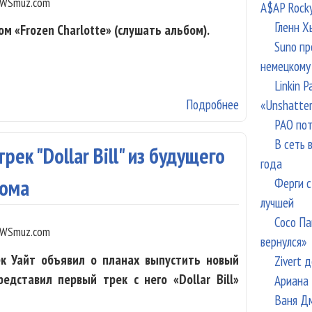
WSmuz.com
A$AP Rock
Гленн Х
м «Frozen Charlotte» (слушать альбом).
Suno пр
немецкому
Linkin 
Подробнее
о Джек Уайт вы
«Unshatte
РАО пот
В сеть 
ек "Dollar Bill" из будущего
года
Ферги с
бома
лучшей
Сосо Па
WSmuz.com
вернулся»
жек Уайт объявил о планах выпустить новый
Zivert 
редставил первый трек с него «Dollar Bill»
Ариана 
Ваня Дм