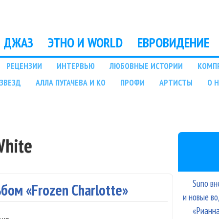
Перейти к основному
содержанию
ДЖАЗ
ЭТНО И WORLD
ЕВРОВИДЕНИЕ
РЕЦЕНЗИИ
ИНТЕРВЬЮ
ЛЮБОВНЫЕ ИСТОРИИ
КОМП
ЗВЕЗД
АЛЛА ПУГАЧЕВА И КО
ПРОФИ
АРТИСТЫ
О 
White
Suno вн
бом «Frozen Charlotte»
и новые в
«Рианна