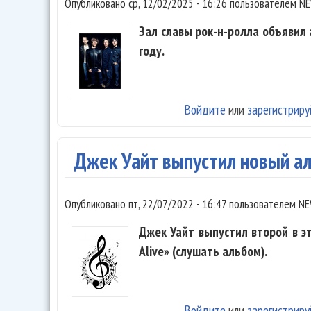
Опубликовано
ср, 12/02/2025 - 16:26
пользователем
NE
Зал славы рок-н-ролла объявил 
году.
Войдите
или
зарегистриру
Джек Уайт выпустил новый аль
Опубликовано
пт, 22/07/2022 - 16:47
пользователем
NE
Джек Уайт выпустил второй в э
Alive» (слушать альбом).
Войдите
или
зарегистриру