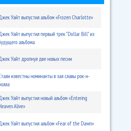
Джек Уайт выпустил альбом «Frozen Charlotte»
Джек Уайт выпустил первый трек "Dollar Bill" из
будущего альбома
ы номинанты в зал славы рок-н-ролла
Джек Уайт дропнул две новых песни
Стали известны номинанты в зал славы рок-н-
ролла
Джек Уайт выпустил новый альбом «Entering
Heaven Alive»
Джек Уайт выпустил альбом «Fear of the Dawn»
устил новый альбом «Entering Heaven Alive»