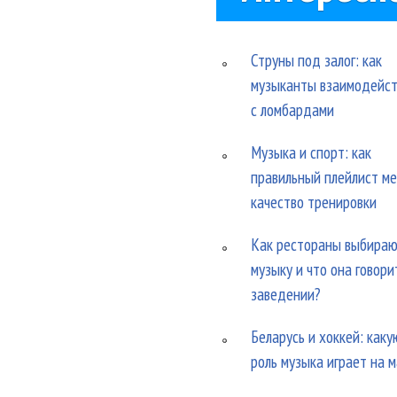
Струны под залог: как
музыканты взаимодейс
с ломбардами
Музыка и спорт: как
правильный плейлист м
качество тренировки
Как рестораны выбира
музыку и что она говори
заведении?
Беларусь и хоккей: каку
роль музыка играет на 