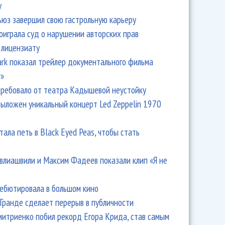
y
ьюз завершил свою гастрольную карьеру
оиграла суд о нарушении авторских прав
 лицензиату
Park показал трейлер документального фильма
пустил альбом «Frozen Charlotte»
r»
ребовало от театра Кадышевой неустойку
выложен уникальный концерт Led Zeppelin 1970
тала петь в Black Eyed Peas, чтобы стать
влиашвили и Максим Фадеев показали клип «Я не
дебютировала в большом кино
Гранде сделает перерыв в публичности
итриенко побил рекорд Егора Крида, став самым