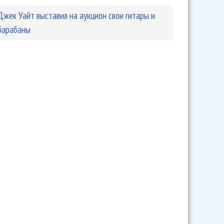
Джек Уайт выставил на аукцион свои гитары и
барабаны
пустил альбом «Fear of the Dawn»