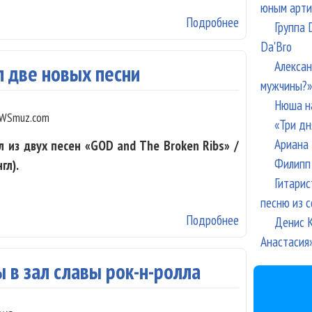
юным арти
Подробнее
о Джек Уайт вы
Группа 
Da'Bro
Алексан
л две новых песни
мужчины?»
Нюша н
WSmuz.com
«Три дн
Ариана 
 из двух песен «GOD and The Broken Ribs» /
Филипп 
гл).
Гитарис
песню из с
Подробнее
о Джек Уайт д
Денис К
Анастасия
 в зал славы рок-н-ролла