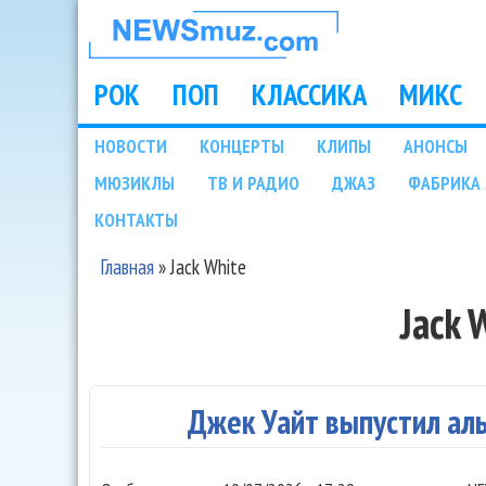
НОВОСТИ
МУЗЫКИ И
РОК
ПОП
КЛАССИКА
МИКС
Main menu
ШОУ БИЗНЕСА
НОВОСТИ
КОНЦЕРТЫ
КЛИПЫ
АНОНСЫ
Подразделы
МЮЗИКЛЫ
ТВ И РАДИО
ДЖАЗ
ФАБРИКА 
NEWSMUZ.COM
КОНТАКТЫ
Главная
»
Jack White
Вы здесь
Jack 
Джек Уайт выпустил аль