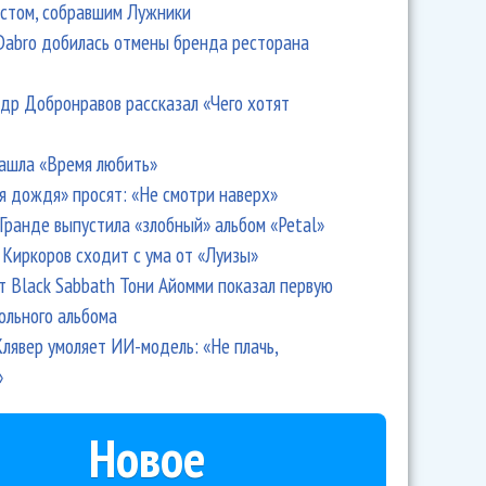
стом, собравшим Лужники
пустил первый трек "Dollar Bill" из будущего альбома
Dabro добилась отмены бренда ресторана
др Добронравов рассказал «Чего хотят
ашла «Время любить»
я дождя» просят: «Не смотри наверх»
Гранде выпустила «злобный» альбом «Petal»
Киркоров сходит с ума от «Луизы»
т Black Sabbath Тони Айомми показал первую
ольного альбома
ропнул две новых песни
лявер умоляет ИИ-модель: «Не плачь,
»
Новое