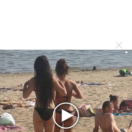
«Три дня дождя» просят: «Не смотри наверх»
Ариана Гранде выпустила «злобный» альбом
«Petal»
Филипп Киркоров сходит с ума от «Луизы»
Гитарист Black Sabbath Тони Айомми показал первую
песню из сольного альбома
Денис Клявер умоляет ИИ-модель: «Не плачь,
i
Анастасия»
Mordor выпустил балладу «Птицы» в память
Левитина
Loboda интригует: кому посвящена песня «О ней»?
Новое
Гленн Хьюз завершил свою гастрольную