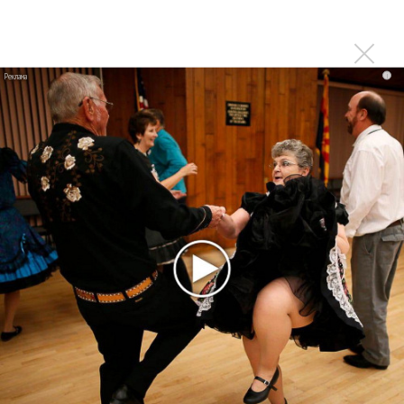
«Смешарики» объединились
Авраам Руссо выпустил две солнечные песни
Сергей Сычёв - «Хит-парады в СССР. Полное
i
исследование»
Suno внедрил инструмент по нарушениям авторских
прав и новые водяные знаки
«Рианна работает в студии», - проговорился ее
партнер A$AP Rocky
Гленн Хьюз завершил свою гастрольную карьеру
Suno проиграла суд о нарушении авторских прав
немецкому лицензиату
Linkin Park показал трейлер документального фильма
«Unshatter»
РАО потребовало от театра Кадышевой неустойку
В сеть выложен уникальный концерт Led Zeppelin
1970 года