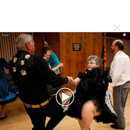
Andy Darling - If I wasn’t drunk, I would keep it inside
Феномен AnDy, или как стать тин-звездой
Последнее
i
Kara Kross обнимает каждый «Новый день»
Продолжение фильма «Майкл» начнут снимать уже в
этом году
Басист Mötley Crüe признал использование плейбэка
на концертах
Мадонна и Кайли Миноуг впервые записали два
фита
Karol G выпустила альбом с Дрейком и Бруно
Марсом
Максим Фадеев и Маша Ржевская перевыпустили