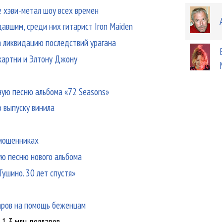
 хэви-метал шоу всех времен
авшим, среди них гитарист Iron Maiden
а ликвидацию последствий урагана
картни и Элтону Джону
»
вную песню альбома «72 Seasons»
о выпуску винила
-мошенниках
ую песню нового альбома
ушино. 30 лет спустя»
аров на помощь беженцам
 1,3 млн долларов