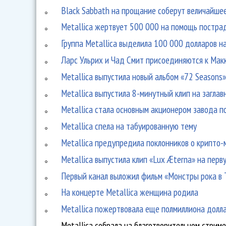
Black Sabbath на прощание соберут величайшее
Metallica жертвует 500 000 на помощь пострад
Группа Metallica выделила 100 000 долларов н
Ларс Ульрих и Чад Смит присоединяются к Мак
Metallica выпустила новый альбом «72 Seasons
Metallica выпустила 8-минутный клип на загла
Metallica стала основным акционером завода п
Metallica спела на табуированную тему
Metallica предупредила поклонников о крипто
Metallica выпустила клип «Lux Æterna» на перв
Первый канал выложил фильм «Монстры рока в Т
На концерте Metallica женщина родила
Metallica пожертвовала еще полмиллиона долл
Metallica собрала на благотворительном стриме