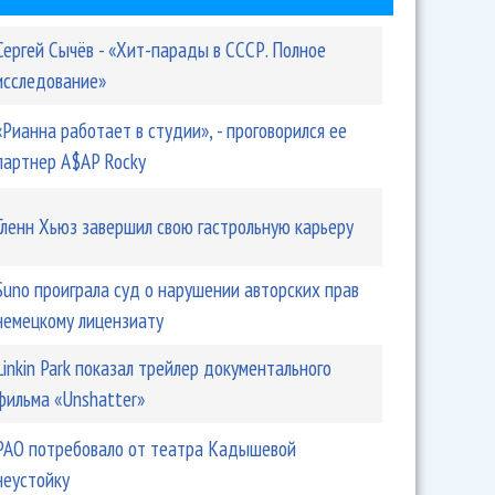
Сергей Сычёв - «Хит-парады в СССР. Полное
исследование»
«Рианна работает в студии», - проговорился ее
партнер A$AP Rocky
Гленн Хьюз завершил свою гастрольную карьеру
Suno проиграла суд о нарушении авторских прав
немецкому лицензиату
Linkin Park показал трейлер документального
фильма «Unshatter»
РАО потребовало от театра Кадышевой
неустойку