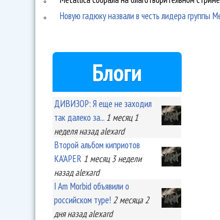
Новую гадюку назвали в честь лидера группы Me
Блоги
ДИВИЗОР: Я еще не заходил
так далеко за...
1 месяц 1
неделя
назад
alexard
Второй альбом киприотов
KA'APER
1 месяц 3 недели
назад
alexard
I Am Morbid объявили о
российском туре!
2 месяца 2
дня
назад
alexard