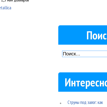
tallica
Поис
Интересн
Струны под залог: как