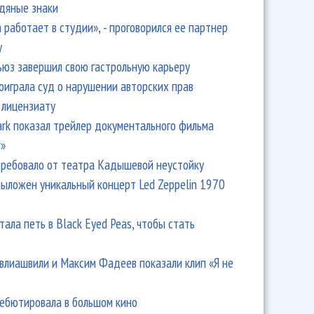
одяные знаки
 работает в студии», - проговорился ее партнер
y
ьюз завершил свою гастрольную карьеру
оиграла суд о нарушении авторских прав
 лицензиату
Park показал трейлер документального фильма
r»
ребовало от театра Кадышевой неустойку
выложен уникальный концерт Led Zeppelin 1970
тала петь в Black Eyed Peas, чтобы стать
влиашвили и Максим Фадеев показали клип «Я не
дебютировала в большом кино