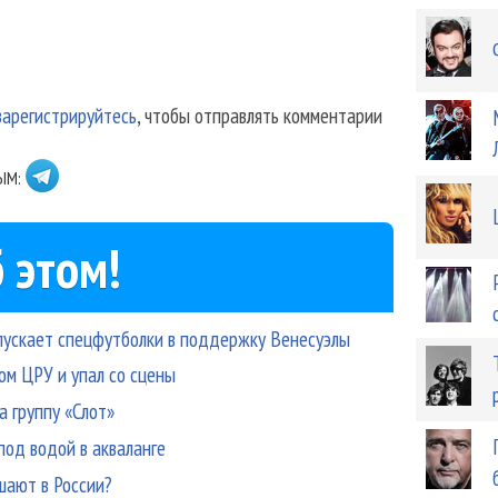
зарегистрируйтесь
, чтобы отправлять комментарии
ЫМ:
 этом!
ыпускает спецфутболки в поддержку Венесуэлы
ом ЦРУ и упал со сцены
а группу «Слот»
под водой в акваланге
шают в России?