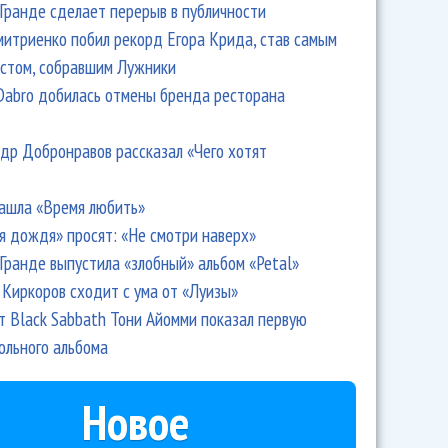
Гранде сделает перерыв в публичности
итриенко побил рекорд Егора Крида, став самым
стом, собравшим Лужники
Dabro добилась отмены бренда ресторана
др Добронравов рассказал «Чего хотят
ашла «Время любить»
я дождя» просят: «Не смотри наверх»
Гранде выпустила «злобный» альбом «Petal»
Киркоров сходит с ума от «Луизы»
т Black Sabbath Тони Айомми показал первую
ольного альбома
Новое