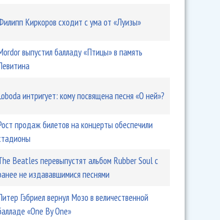
Филипп Киркоров сходит с ума от «Луизы»
Mordor выпустил балладу «Птицы» в память
Левитина
Loboda интригует: кому посвящена песня «О ней»?
Рост продаж билетов на концерты обеспечили
стадионы
The Beatles перевыпустят альбом Rubber Soul с
ранее не издававшимися песнями
Питер Гэбриел вернул Мозо в величественной
балладе «One By One»