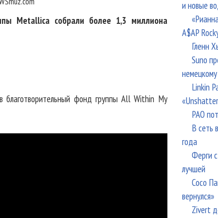
WSmuz.com
и новые в
«Рианна
пы Metallica собрали более 1,3 миллиона
A$AP Rock
Гленн Х
Suno пр
немецкому
Linkin 
в благотворительный фонд группы All Within My
«Unshatte
РАО пот
В сеть 
года
Ферги с
лучшей
Сосо Па
вернулся»
Zivert 