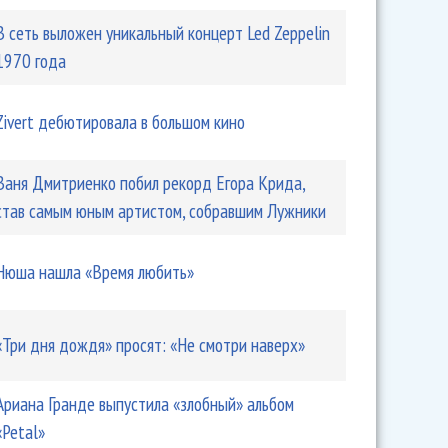
В сеть выложен уникальный концерт Led Zeppelin
1970 года
Zivert дебютировала в большом кино
Ваня Дмитриенко побил рекорд Егора Крида,
став самым юным артистом, собравшим Лужники
Нюша нашла «Время любить»
«Три дня дождя» просят: «Не смотри наверх»
Ариана Гранде выпустила «злобный» альбом
«Petal»