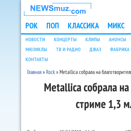
НОВОСТИ
МУЗЫКИ И
РОК
ПОП
КЛАССИКА
МИКС
Main menu
ШОУ БИЗНЕСА
НОВОСТИ
КОНЦЕРТЫ
КЛИПЫ
АНОНСЫ
Подразделы
МЮЗИКЛЫ
ТВ И РАДИО
ДЖАЗ
ФАБРИКА 
NEWSMUZ.COM
КОНТАКТЫ
Главная
»
Rock
»
Metallica собрала на благотворите
Вы здесь
Metallica собрала н
стриме 1,3 