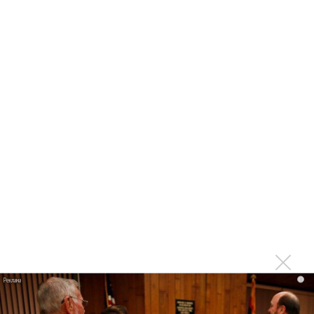
«В этом году на одной сцене собрался очень мощный
состав вокалистов, - рассказала Тамара Синявская после
конкурса. – На мой взгляд, с таким составом можно было бы
поставить сложнейшую оперу. Здесь были и тенор, и
баритон, и бас, и сопрано, и меццо-сопрано, причем все
ребята просто замечательные, каждый со своим
дарованием. Именно поэтому оценивать их было крайне
сложно. Специфика конкурса заключается в том, чтобы
бережно направить молодые дарования по трудному, но
верному пути настоящего артиста. У Ариунбаатара просто
замечательный баритональный бас. Ему подвластно было
спеть не только «Фигаро», но и «Князя Игоря». Для меня это
было открытие, потому что опера «Князь Игорь» - это
партия высокого баса, а партия «Фигаро» - очень
i
подвижного лирико-драматического баритона. Он
заслуженно получил первое место. Редко бывает, когда