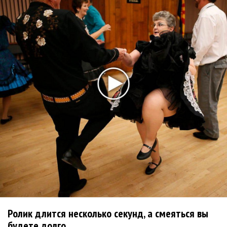
жюри стоя аплодирует конкурсанту. Должна сказать, что и
другие лауреаты, которые получили вторые и третьи
премии были также на очень высоком уровне. Я рада, что
конкурс имени Муслима Магомаева собирает все больше и
больше почитателей».
Быстрый поиск:
Тамара Синявская
Муслим Магомаев
Войдите
или
зарегистрируйтесь
, чтобы отправлять
комментарии
ПРОЧИТАЙ НОВОСТИ ПЕРВЫМ:
Ещё об этом!
Ролик длится несколько секунд, а смеяться вы
будете долго