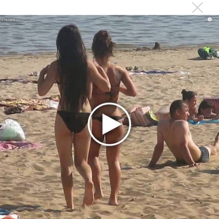
«Рианна работает в студии», - проговорился ее
партнер A$AP Rocky
i
Гленн Хьюз завершил свою гастрольную карьеру
Suno проиграла суд о нарушении авторских прав
немецкому лицензиату
Linkin Park показал трейлер документального фильма
«Unshatter»
РАО потребовало от театра Кадышевой неустойку
В сеть выложен уникальный концерт Led Zeppelin
1970 года
Ферги стала петь в Black Eyed Peas, чтобы стать
лучшей
Сосо Павлиашвили и Максим Фадеев показали клип «Я
не вернулся»
Zivert дебютировала в большом кино
Ариана Гранде сделает перерыв в публичности