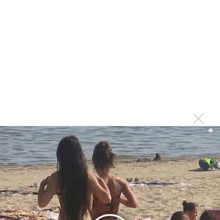
Муслима Магомаева
Россиянка стала победительницей конкурса
Магомаева
Мемориальная доска Муслиму Магомаеву открылась в
Москве
Победителем конкурса Магомаева стал бас-баритон из
Монголии
Лауреаты конкурса Магомаева почтили память великого
артиста
i
В честь Муслима Магомаева споют лауреаты его
конкурсов
Последнее