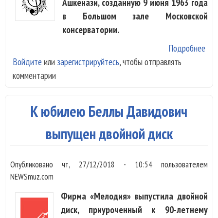
Ашкенази, созданную 9 июня 1963 года
в Большом зале Московской
консерватории.
Подробнее
о
Войдите
или
зарегистрируйтесь
, чтобы отправлять
«Ме
комментарии
вып
зап
Вла
К юбилею Беллы Давидович
Ашк
196
выпущен двойной диск
Опубликовано
чт, 27/12/2018 - 10:54
пользователем
NEWSmuz.com
Фирма «Мелодия» выпустила двойной
диск, приуроченный к 90-летнему