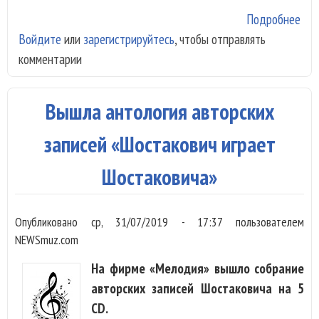
Подробнее
о З
Войдите
или
зарегистрируйтесь
, чтобы отправлять
Гор
комментарии
«Бу
пес
Дес
Вышла антология авторских
выш
вин
записей «Шостакович играет
Шостаковича»
Опубликовано
ср, 31/07/2019 - 17:37
пользователем
NEWSmuz.com
На фирме «Мелодия» вышло собрание
авторских записей Шостаковича на 5
CD.