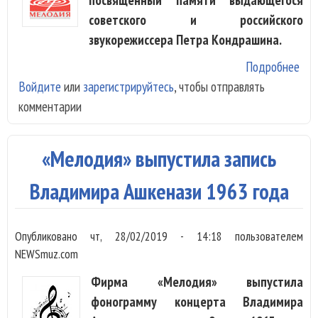
советского и российского
звукорежиссера Петра Кондрашина.
Подробнее
о «
Войдите
или
зарегистрируйтесь
, чтобы отправлять
вып
комментарии
Бра
пам
зву
«Мелодия» выпустила запись
Ко
Владимира Ашкенази 1963 года
Опубликовано
чт, 28/02/2019 - 14:18
пользователем
NEWSmuz.com
Фирма «Мелодия» выпустила
фонограмму концерта Владимира