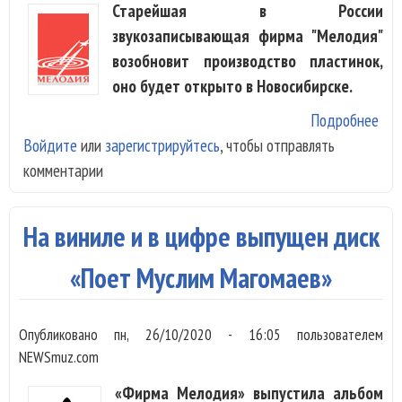
Старейшая в России
звукозаписывающая фирма "Мелодия"
возобновит производство пластинок,
оно будет открыто в Новосибирске.
Подробнее
о Ф
Войдите
или
зарегистрируйтесь
, чтобы отправлять
«Ме
комментарии
воз
вып
вин
На виниле и в цифре выпущен диск
пла
«Поет Муслим Магомаев»
Опубликовано
пн, 26/10/2020 - 16:05
пользователем
NEWSmuz.com
«Фирма Мелодия» выпустила альбом