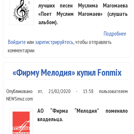
лучших песен Муслима Магомаева
«Поет Муслим Магомаев» (слушать
альбом).
Подробнее
о Н
Войдите
или
зарегистрируйтесь
, чтобы отправлять
вин
комментарии
ци
вып
дис
«Фирму Мелодия» купил Fonmix
«По
Мус
Опубликовано
пт, 21/02/2020 - 15:58
пользователем
Маг
NEWSmuz.com
АО “Фирма “Мелодия” поменяло
владельца.