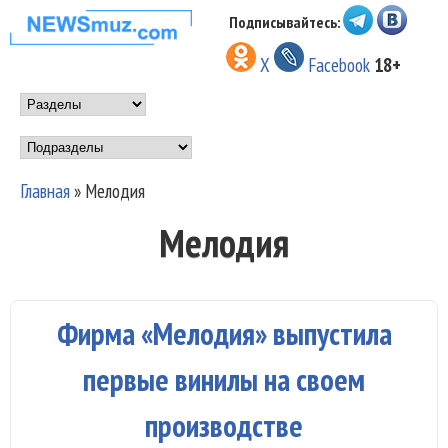
Перейти к основному
Подписывайтесь:
НОВОСТИ
содержанию
X
Facebook
18+
МУЗЫКИ И
Main menu
ШОУ БИЗНЕСА
Подразделы
NEWSMUZ.COM
Главная
»
Мелодия
Вы здесь
Мелодия
Фирма «Мелодия» выпустила
первые винилы на своем
производстве