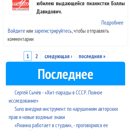
юбилею выдающейся пианистки Бэллы
Давидович.
Подробнее
о К
Войдите
или
зарегистрируйтесь
, чтобы отправлять
юб
комментарии
Бел
Дав
вып
1
2
следующая ›
последняя »
Страницы
дво
Последнее
дис
Сергей Сычёв - «Хит-парады в СССР. Полное
исследование»
Suno внедрил инструмент по нарушениям авторских
прав и новые водяные знаки
«Рианна работает в студии», - проговорился ее