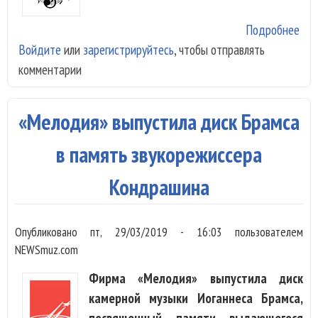
Подробнее
о В
Войдите
или
зарегистрируйтесь
, чтобы отправлять
ант
комментарии
авт
зап
«Шо
«Мелодия» выпустила диск Брамса
игр
Шос
в память звукорежиссера
Кондрашина
Опубликовано
пт, 29/03/2019 - 16:03
пользователем
NEWSmuz.com
Фирма «Мелодия» выпустила диск
камерной музыки Иоганнеса Брамса,
посвященный памяти выдающегося