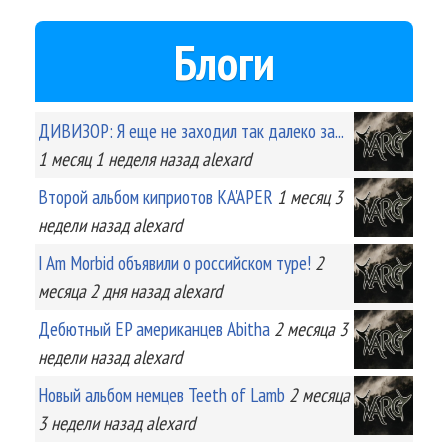
Блоги
ДИВИЗОР: Я еще не заходил так далеко за...
1 месяц 1 неделя
назад
alexard
Второй альбом киприотов KA'APER
1 месяц 3
недели
назад
alexard
I Am Morbid объявили о российском туре!
2
месяца 2 дня
назад
alexard
Дебютный EP американцев Abitha
2 месяца 3
недели
назад
alexard
Новый альбом немцев Teeth of Lamb
2 месяца
3 недели
назад
alexard