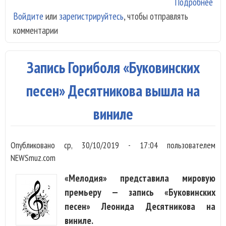
Подробнее
о Ф
Войдите
или
зарегистрируйтесь
, чтобы отправлять
«Ме
комментарии
выл
час
кол
Запись Гориболя «Буковинских
в
сво
песен» Десятникова вышла на
дос
виниле
Опубликовано
ср, 30/10/2019 - 17:04
пользователем
NEWSmuz.com
«Мелодия» представила мировую
премьеру — запись «Буковинских
песен» Леонида Десятникова на
виниле.