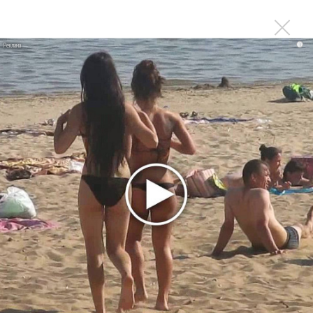
Последнее
i
Продолжение фильма «Майкл» начнут снимать уже в
этом году
Басист Mötley Crüe признал использование плейбэка
на концертах
Мадонна и Кайли Миноуг впервые записали два
фита
Karol G выпустила альбом с Дрейком и Бруно
Марсом
Максим Фадеев и Маша Ржевская перевыпустили
«Когда я стану кошкой»
Клава Кока официально вышла «Замуж»
«Элли на маковом поле», Максим Лутчак и
«Смешарики» объединились