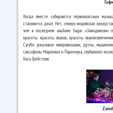
Гоф
Когда вместе собираются первоклассные музык
становится джаз. Нет, северо-индийская хиндуста
чем в последнем альбоме Sagar. «Заиндивели» 
красоты: красоты звуков, красоты звукоизвлечени
Сугубо джазовые импровизации, дуэты, мышлени
саксофоны Маряхина и Паренчука, глубинного косм
баса Гребстеля.
Zaind