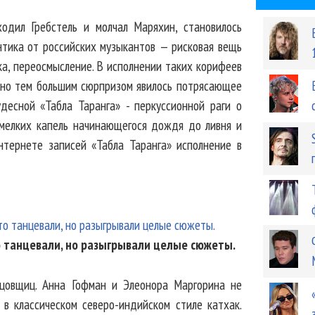
одил Гребстель и молчал Маряхин, становилось
ентика от российских музыкантов — рисковая вещь
ка, переосмысление. В исполнении таких корифеев
, но тем большим сюрпризом явилось потрясающее
десной «Табла Таранга» - перкуссионной раги о
 мелких капель начинающегося дождя до ливня и
нтернете записей «Табла Таранга» исполнение в
о танцевали, но разыгрывали целые сюжеты.
цовщиц. Анна Гофман и Элеонора Маргорина не
в классическом северо-индийском стиле катхак.