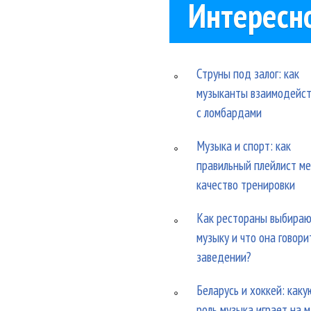
Интересн
Струны под залог: как
музыканты взаимодейс
с ломбардами
Музыка и спорт: как
правильный плейлист м
качество тренировки
Как рестораны выбира
музыку и что она говори
заведении?
Беларусь и хоккей: каку
роль музыка играет на 