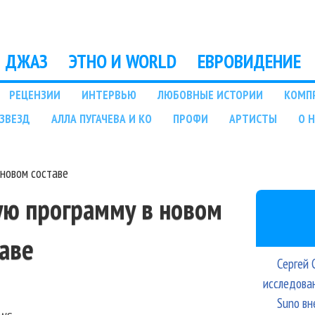
Перейти к основному
содержанию
ДЖАЗ
ЭТНО И WORLD
ЕВРОВИДЕНИЕ
РЕЦЕНЗИИ
ИНТЕРВЬЮ
ЛЮБОВНЫЕ ИСТОРИИ
КОМП
ЗВЕЗД
АЛЛА ПУГАЧЕВА И КО
ПРОФИ
АРТИСТЫ
О 
 новом составе
вую программу в новом
таве
Сергей 
исследова
Suno вн