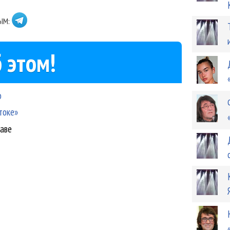
ЫМ:
 этом!
о
токе»
таве