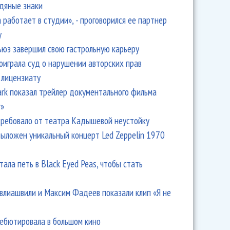
одяные знаки
 работает в студии», - проговорился ее партнер
y
ьюз завершил свою гастрольную карьеру
оиграла суд о нарушении авторских прав
 лицензиату
Park показал трейлер документального фильма
r»
ребовало от театра Кадышевой неустойку
выложен уникальный концерт Led Zeppelin 1970
тала петь в Black Eyed Peas, чтобы стать
влиашвили и Максим Фадеев показали клип «Я не
дебютировала в большом кино