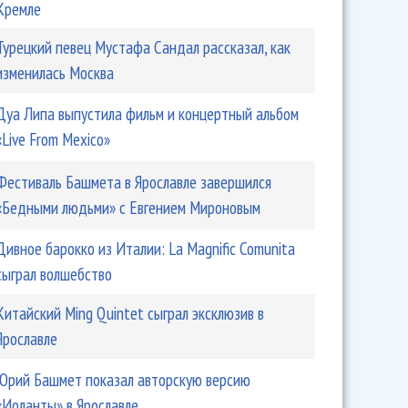
Кремле
Турецкий певец Мустафа Сандал рассказал, как
изменилась Москва
Дуа Липа выпустила фильм и концертный альбом
«Live From Mexico»
Фестиваль Башмета в Ярославле завершился
«Бедными людьми» с Евгением Мироновым
Дивное барокко из Италии: La Magnific Comunita
сыграл волшебство
Китайский Ming Quintet сыграл эксклюзив в
Ярославле
Юрий Башмет показал авторскую версию
«Иоланты» в Ярославле