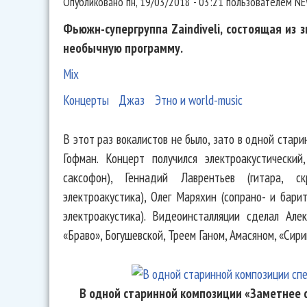
Опубликовано
пн, 19/03/2018 - 03:21
пользователем
NE
Фьюжн-супергруппа Zaindiveli, состоящая из з
необычную программу.
Mix
Концерты
Джаз
Этно и world-music
В этот раз вокалистов не было, зато в одной стар
Гофман. Концерт получился электроакустический
саксофон), Геннадий Лаврентьев (гитара, с
электроакустика), Олег Маряхин (сопрано- и барит
электроакустика). Видеоинсталляции сделал Ал
«Браво», Богушевской, Треем Ганом, Амасяном, «Сир
В одной старинной композиции «Заметнее 