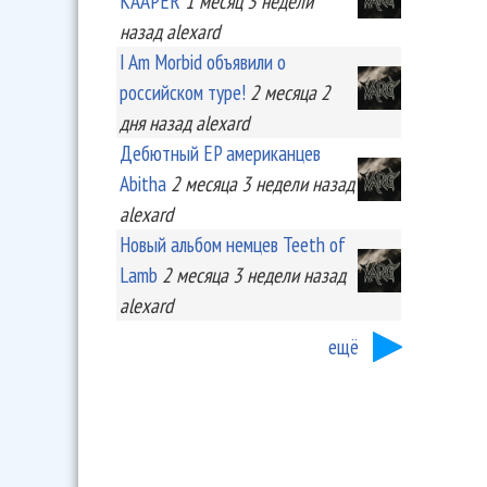
KA'APER
1 месяц 3 недели
назад
alexard
I Am Morbid объявили о
российском туре!
2 месяца 2
дня
назад
alexard
Дебютный EP американцев
Abitha
2 месяца 3 недели
назад
alexard
Новый альбом немцев Teeth of
Lamb
2 месяца 3 недели
назад
alexard
ещё