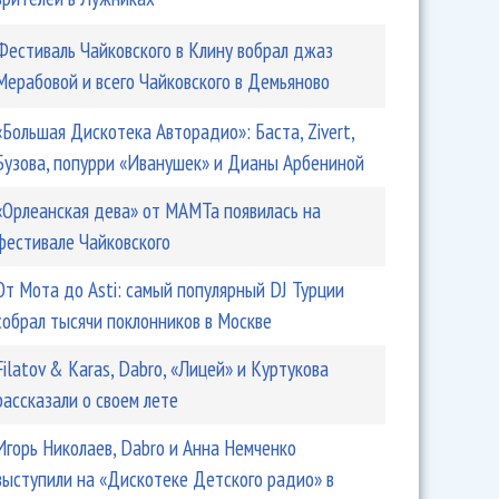
Фестиваль Чайковского в Клину вобрал джаз
Мерабовой и всего Чайковского в Демьяново
«Большая Дискотека Авторадио»: Баста, Zivert,
Бузова, попурри «Иванушек» и Дианы Арбениной
«Орлеанская дева» от МАМТа появилась на
фестивале Чайковского
От Мота до Asti: самый популярный DJ Турции
собрал тысячи поклонников в Москве
Filatov & Karas, Dabro, «Лицей» и Куртукова
рассказали о своем лете
Игорь Николаев, Dabro и Анна Немченко
выступили на «Дискотеке Детского радио» в