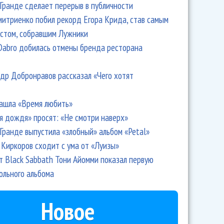
Гранде сделает перерыв в публичности
итриенко побил рекорд Егора Крида, став самым
стом, собравшим Лужники
Dabro добилась отмены бренда ресторана
др Добронравов рассказал «Чего хотят
ашла «Время любить»
я дождя» просят: «Не смотри наверх»
Гранде выпустила «злобный» альбом «Petal»
Киркоров сходит с ума от «Луизы»
т Black Sabbath Тони Айомми показал первую
ольного альбома
Новое