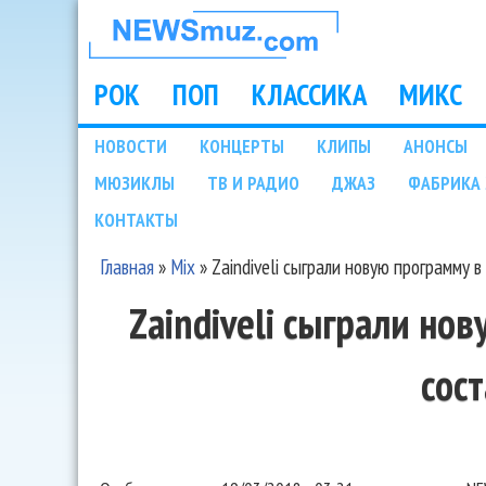
НОВОСТИ
МУЗЫКИ И
РОК
ПОП
КЛАССИКА
МИКС
Main menu
ШОУ БИЗНЕСА
НОВОСТИ
КОНЦЕРТЫ
КЛИПЫ
АНОНСЫ
Подразделы
МЮЗИКЛЫ
ТВ И РАДИО
ДЖАЗ
ФАБРИКА 
NEWSMUZ.COM
КОНТАКТЫ
Главная
»
Mix
»
Zaindiveli сыграли новую программу в
Вы здесь
Zaindiveli сыграли но
сос