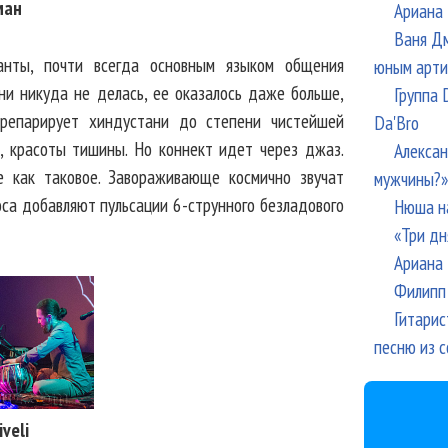
ман
Ариана 
Ваня Дм
анты, почти всегда основным языком общения
юным арти
ни никуда не делась, ее оказалось даже больше,
Группа 
препарирует хиндустани до степени чистейшей
Da'Bro
я, красоты тишины. Но коннект идет через джаз.
Алексан
е как таковое. Завораживающе космично звучат
мужчины?»
оса добавляют пульсации 6-струнного безладового
Нюша н
«Три дн
Ариана 
Филипп 
Гитарис
песню из с
iveli