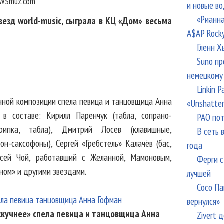
WSmuz.com
и новые в
«Рианна
везд world-music, сыграла в КЦ «Дом» весьма
A$AP Rock
Гленн Х
Suno пр
немецкому
Linkin 
инной композиции спела певица и танцовщица Анна
«Unshatte
, в составе: Кирилл Паренчук (табла, сопрано-
РАО пот
крипка, табла), Дмитрий Лосев (клавишные,
В сеть 
он-саксофоны), Сергей «Гребстель» Калачёв (бас,
года
ексей Чой, работавший с Желанной, Мамоновым,
Ферги с
ином» и другими звездами.
лучшей
Сосо Па
вернулся»
скучнее» спела певица и танцовщица Анна
Zivert 