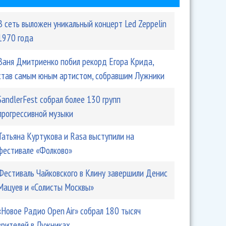
В сеть выложен уникальный концерт Led Zeppelin
1970 года
Ваня Дмитриенко побил рекорд Егора Крида,
став самым юным артистом, собравшим Лужники
SandlerFest собрал более 130 групп
прогрессивной музыки
Татьяна Куртукова и Rasa выступили на
фестивале «Фолково»
Фестиваль Чайковского в Клину завершили Денис
Мацуев и «Солисты Москвы»
«Новое Радио Open Air» собрал 180 тысяч
зрителей в Лужниках