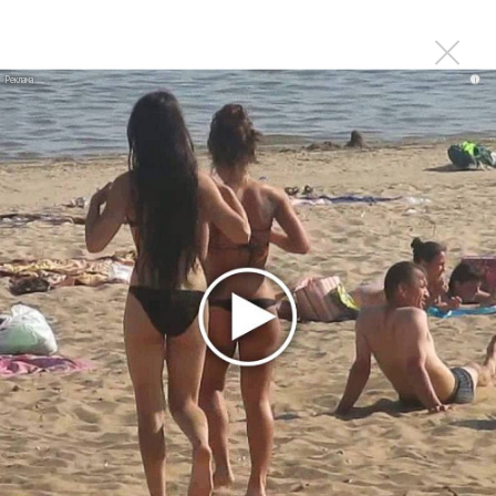
1970 года
Ферги стала петь в Black Eyed Peas, чтобы стать
лучшей
i
Сосо Павлиашвили и Максим Фадеев показали клип «Я
не вернулся»
Zivert дебютировала в большом кино
Ариана Гранде сделает перерыв в публичности
Ваня Дмитриенко побил рекорд Егора Крида, став
самым юным артистом, собравшим Лужники
Группа Dabro добилась отмены бренда ресторана
Da'Bro
Александр Добронравов рассказал «Чего хотят
мужчины?»
Нюша нашла «Время любить»
«Три дня дождя» просят: «Не смотри наверх»
Ариана Гранде выпустила «злобный» альбом