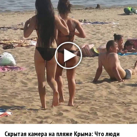
мужчины?»
Нюша нашла «Время любить»
«Три дня дождя» просят: «Не смотри наверх»
Ариана Гранде выпустила «злобный» альбом
«Petal»
Филипп Киркоров сходит с ума от «Луизы»
Гитарист Black Sabbath Тони Айомми показал первую
песню из сольного альбома
Денис Клявер умоляет ИИ-модель: «Не плачь,
Анастасия»
Mordor выпустил балладу «Птицы» в память
Левитина
Loboda интригует: кому посвящена песня «О ней»?
Новое
Скрытая камера на пляже Крыма: Что люди