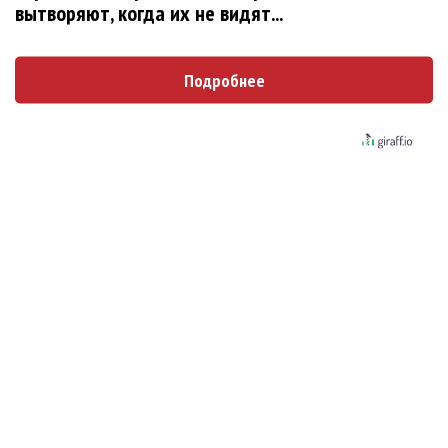
вытворяют, когда их не видят...
Сосо Павлиашвили и Максим Фадеев
показали клип «Я не вернулся»
Подробнее
Александр Добронравов рассказал «Чего
хотят мужчины?»
Гитарист Black Sabbath Тони Айомми показал
первую песню из сольного альбома
Денис Клявер умоляет ИИ-модель: «Не
плачь, Анастасия»
Pizza нашла свою колючую «Проволоку»
Дельфин рассказал о смерти в песне
«Яблоки»