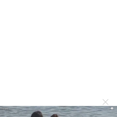
Linkin Park показал трейлер документального фильма
«Unshatter»
РАО потребовало от театра Кадышевой неустойку
В сеть выложен уникальный концерт Led Zeppelin
1970 года
Ферги стала петь в Black Eyed Peas, чтобы стать
лучшей
Сосо Павлиашвили и Максим Фадеев показали клип «Я
не вернулся»
Zivert дебютировала в большом кино
Ариана Гранде сделает перерыв в публичности
Ваня Дмитриенко побил рекорд Егора Крида, став
самым юным артистом, собравшим Лужники
Группа Dabro добилась отмены бренда ресторана
Da'Bro
i
Александр Добронравов рассказал «Чего хотят