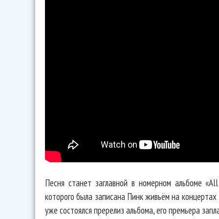
Песня станет заглавной в номерном альбоме «All 
которого была записана Пинк живьём на концертах т
уже состоялся пререлиз альбома, его премьера запл