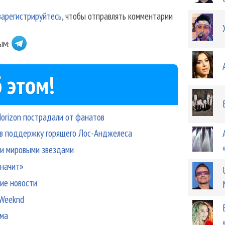
зарегистрируйтесь
, чтобы отправлять комментарии
ЫМ:
 этом!
Horizon пострадали от фанатов
т в поддержку горящего Лос-Анджелеса
ми мировыми звездами
значит»
ние новости
 Weeknd
ьма