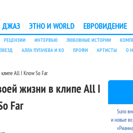
Перейти к основному
содержанию
ДЖАЗ
ЭТНО И WORLD
ЕВРОВИДЕНИЕ
РЕЦЕНЗИИ
ИНТЕРВЬЮ
ЛЮБОВНЫЕ ИСТОРИИ
КОМП
ЗВЕЗД
АЛЛА ПУГАЧЕВА И КО
ПРОФИ
АРТИСТЫ
О 
 клипе All I Know So Far
воей жизни в клипе All I
So Far
Suno вн
и новые в
«Рианна