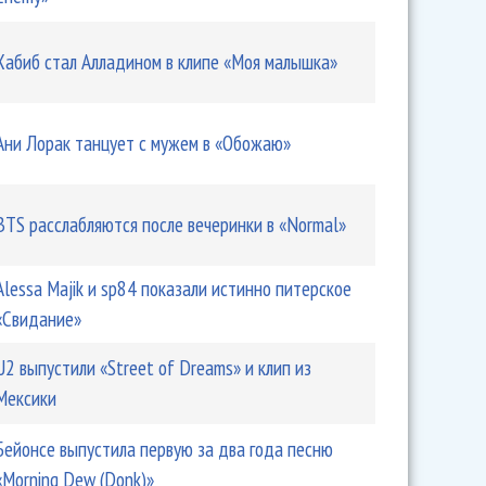
Хабиб стал Алладином в клипе «Моя малышка»
Ани Лорак танцует с мужем в «Обожаю»
BTS расслабляются после вечеринки в «Normal»
Alessa Majik и sp84 показали истинно питерское
«Свидание»
U2 выпустили «Street of Dreams» и клип из
Мексики
Бейонсе выпустила первую за два года песню
«Morning Dew (Donk)»