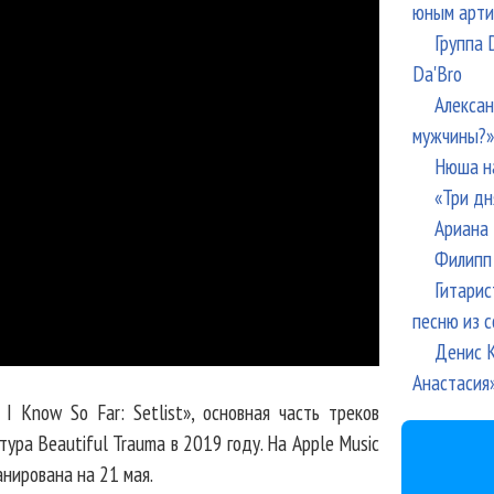
юным арти
Группа 
Da'Bro
Алексан
мужчины?»
Нюша н
«Три дн
Ариана 
Филипп 
Гитарис
песню из с
Денис К
Анастасия
I Know So Far: Setlist», основная часть треков
ура Beautiful Trauma в 2019 году. На Apple Music
анирована на 21 мая.