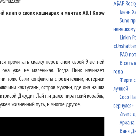
WSmuz.com
A$AP Rock
Гленн Х
й клип о своих кошмарах и мечтах All I Know
Suno пр
немецкому
Linkin 
«Unshatte
РАО пот
ся прочитать сказку перед сном своей 9-летней
В сеть 
о она уже не маленькая. Тогда Пинк начинает
года
изни тоже были конфликты с родителями, истерики
Ферги с
олючими кактусами, остров мужчин, где она нашла
лучшей
актрисой Джудит Лайт, и даже пиратский корабль,
Сосо Па
ужем жизненный путь, и многое другое.
вернулся»
Zivert 
Ариана 
Ваня Дм