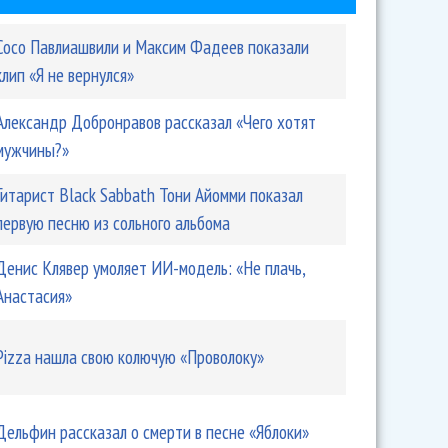
Сосо Павлиашвили и Максим Фадеев показали
клип «Я не вернулся»
Александр Добронравов рассказал «Чего хотят
мужчины?»
Гитарист Black Sabbath Тони Айомми показал
первую песню из сольного альбома
Денис Клявер умоляет ИИ-модель: «Не плачь,
Анастасия»
Pizza нашла свою колючую «Проволоку»
Дельфин рассказал о смерти в песне «Яблоки»