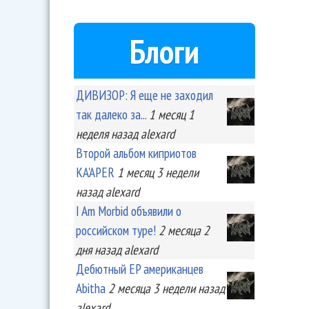
Блоги
ДИВИЗОР: Я еще не заходил
так далеко за...
1 месяц 1
неделя
назад
alexard
Второй альбом киприотов
KA'APER
1 месяц 3 недели
назад
alexard
I Am Morbid объявили о
российском туре!
2 месяца 2
дня
назад
alexard
Дебютный EP американцев
Abitha
2 месяца 3 недели
назад
alexard