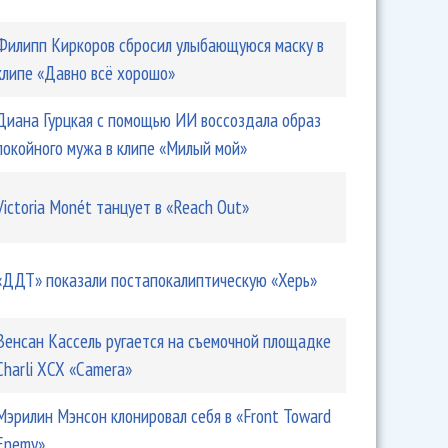
Филипп Киркоров сбросил улыбающуюся маску в
клипе «Давно всё хорошо»
Диана Гурцкая с помощью ИИ воссоздала образ
покойного мужа в клипе «Милый мой»
Victoria Monét танцует в «Reach Out»
«ДДТ» показали постапокалиптическую «Херь»
Венсан Кассель ругается на съемочной площадке
Charli XCX «Camera»
Мэрилин Мэнсон клонировал себя в «Front Toward
Enemy»