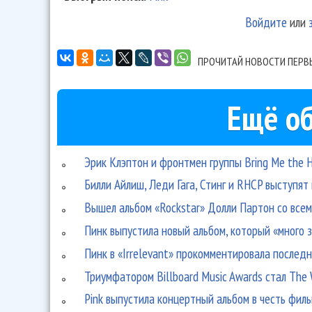
Войдите
или
ПРОЧИТАЙ НОВОСТИ ПЕРВ
Ещё об
Эрик Клэптон и фронтмен группы Bring Me the 
Билли Айлиш, Леди Гага, Стинг и RHCP выступя
Вышел альбом «Rockstar» Долли Партон со все
Пинк выпустила новый альбом, который «много 
Пинк в «Irrelevant» прокомментировала послед
Триумфатором Billboard Music Awards стал The
Pink выпустила концертный альбом в честь фил