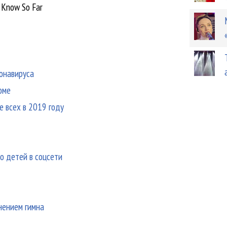
I Know So Far
ронавируса
оме
е всех в 2019 году
о детей в соцсети
лнением гимна