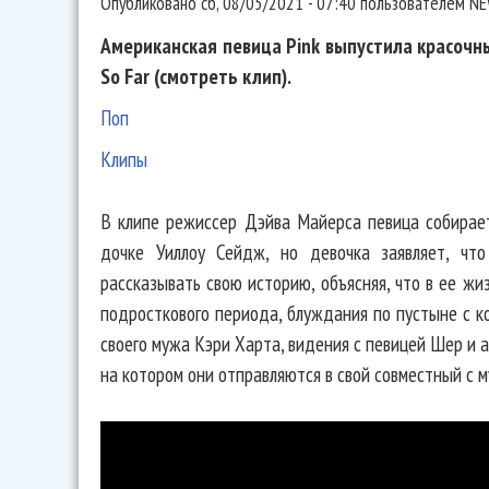
Опубликовано
сб, 08/05/2021 - 07:40
пользователем
NE
Американская певица Pink выпустила красочны
So Far (смотреть клип).
Поп
Клипы
В клипе режиссер Дэйва Майерса певица собирает
дочке Уиллоу Сейдж, но девочка заявляет, чт
рассказывать свою историю, объясняя, что в ее ж
подросткового периода, блуждания по пустыне с к
своего мужа Кэри Харта, видения с певицей Шер и 
на котором они отправляются в свой совместный с м