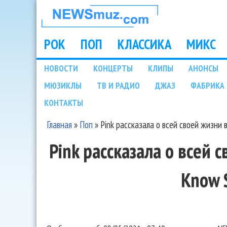
НОВОСТИ
МУЗЫКИ И
РОК
ПОП
КЛАССИКА
МИКС
Main menu
ШОУ БИЗНЕСА
НОВОСТИ
КОНЦЕРТЫ
КЛИПЫ
АНОНСЫ
Подразделы
МЮЗИКЛЫ
ТВ И РАДИО
ДЖАЗ
ФАБРИКА 
NEWSMUZ.COM
КОНТАКТЫ
Главная
»
Поп
»
Pink рассказала о всей своей жизни в
Вы здесь
Pink рассказала о всей с
Know 