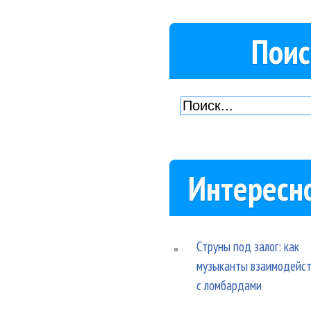
Поис
Интересн
Струны под залог: как
музыканты взаимодейс
с ломбардами