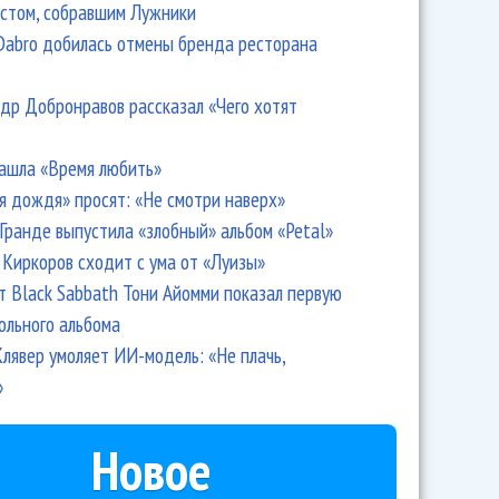
стом, собравшим Лужники
Dabro добилась отмены бренда ресторана
др Добронравов рассказал «Чего хотят
ашла «Время любить»
я дождя» просят: «Не смотри наверх»
Гранде выпустила «злобный» альбом «Petal»
Киркоров сходит с ума от «Луизы»
т Black Sabbath Тони Айомми показал первую
ольного альбома
лявер умоляет ИИ-модель: «Не плачь,
»
Новое