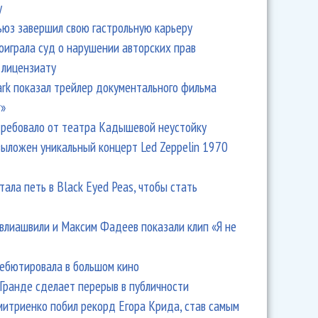
y
ьюз завершил свою гастрольную карьеру
оиграла суд о нарушении авторских прав
 лицензиату
Park показал трейлер документального фильма
r»
ребовало от театра Кадышевой неустойку
выложен уникальный концерт Led Zeppelin 1970
тала петь в Black Eyed Peas, чтобы стать
влиашвили и Максим Фадеев показали клип «Я не
дебютировала в большом кино
Гранде сделает перерыв в публичности
итриенко побил рекорд Егора Крида, став самым