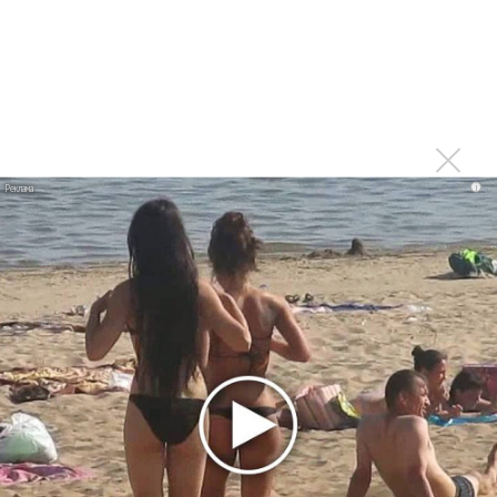
Москва будет осенью после завершения тура,
который продолжится и летом
Войдите
или
зарегистрируйтесь
, чтобы
отправлять комментарии
Спасибо огромное! Это
i
Опубликовано
вт, 04/03/2014 - 17:19
пользователем
Вероника (не проверено)
Спасибо огромное! Это отличные новости!)))
Войдите
или
зарегистрируйтесь
, чтобы отправлять
комментарии
Мы счастливы! Гела, вперед к
Опубликовано
вт, 04/03/2014 - 17:46
пользователем
Татьяна
(не проверено)