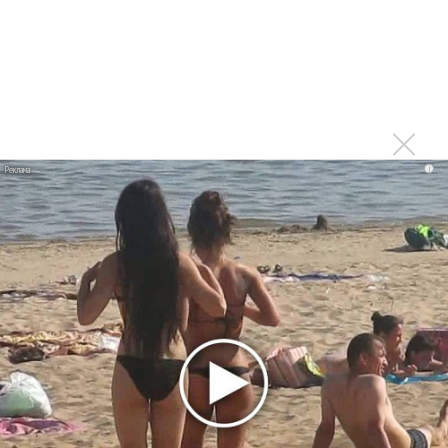
Москва будет осенью после завершения тура,
который продолжится и летом
Войдите
или
зарегистрируйтесь
, чтобы
отправлять комментарии
Спасибо огромное! Это
i
Опубликовано
вт, 04/03/2014 - 17:19
пользователем
Вероника (не проверено)
Спасибо огромное! Это отличные новости!)))
Войдите
или
зарегистрируйтесь
, чтобы отправлять
комментарии
Мы счастливы! Гела, вперед к
Опубликовано
вт, 04/03/2014 - 17:46
пользователем
Татьяна
(не проверено)