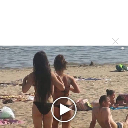
Москва будет осенью после завершения тура,
который продолжится и летом
Войдите
или
зарегистрируйтесь
, чтобы
отправлять комментарии
Спасибо огромное! Это
i
Опубликовано
вт, 04/03/2014 - 17:19
пользователем
Вероника (не проверено)
Спасибо огромное! Это отличные новости!)))
Войдите
или
зарегистрируйтесь
, чтобы отправлять
комментарии
Мы счастливы! Гела, вперед к
Опубликовано
вт, 04/03/2014 - 17:46
пользователем
Татьяна
(не проверено)