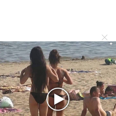
Москва будет осенью после завершения тура,
который продолжится и летом
Войдите
или
зарегистрируйтесь
, чтобы
отправлять комментарии
Спасибо огромное! Это
i
Опубликовано
вт, 04/03/2014 - 17:19
пользователем
Вероника (не проверено)
Спасибо огромное! Это отличные новости!)))
Войдите
или
зарегистрируйтесь
, чтобы отправлять
комментарии
Мы счастливы! Гела, вперед к
Опубликовано
вт, 04/03/2014 - 17:46
пользователем
Татьяна
(не проверено)