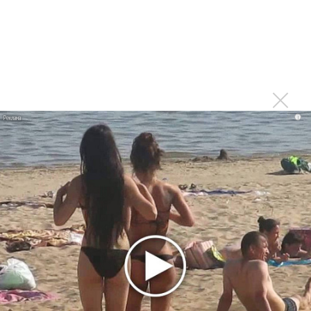
Москва будет осенью после завершения тура,
который продолжится и летом
Войдите
или
зарегистрируйтесь
, чтобы
отправлять комментарии
Спасибо огромное! Это
i
Опубликовано
вт, 04/03/2014 - 17:19
пользователем
Вероника (не проверено)
Спасибо огромное! Это отличные новости!)))
Войдите
или
зарегистрируйтесь
, чтобы отправлять
комментарии
Мы счастливы! Гела, вперед к
Опубликовано
вт, 04/03/2014 - 17:46
пользователем
Татьяна
(не проверено)