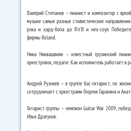
Валерий Степанов – пианист и композитор с ярко
музыке самые разные стилистические направлени
рока и хард-бопа до R’n'B и нео-соул. Победит
фирмы Roland.
Ника Никвашвили – известный грузинский пиани
оркестровок, педагог. Как исполнитель работает в 
Андрей Рузняев – в группе бас-гитарист, по жизн
сотрудничает с оркестрами Георгия Гараняна и Анат
Гитарист группы – чемпион Guitar War 2009, побе
Илья Драгунов.