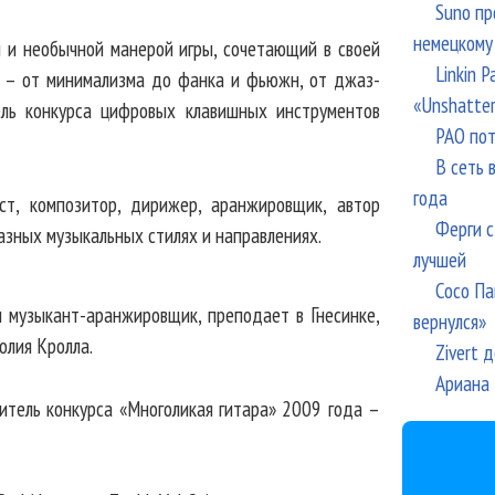
Suno пр
немецкому
й и необычной манерой игры, сочетающий в своей
Linkin 
я – от минимализма до фанка и фьюжн, от джаз-
«Unshatte
ель конкурса цифровых клавишных инструментов
РАО пот
В сеть 
года
ст, композитор, дирижер, аранжировщик, автор
Ферги с
разных музыкальных стилях и направлениях.
лучшей
Сосо Па
и музыкант-аранжировщик, преподает в Гнесинке,
вернулся»
олия Кролла.
Zivert 
Ариана 
дитель конкурса «Многоликая гитара» 2009 года –