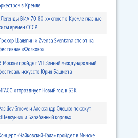
оркестром в Кремле
«Легенды ВИА 70-80-х» споют в Кремле главные
хиты времен СССР
Прохор Шаляпин и Zventa Sventana споют на
фестивале «Фолково»
В Москве пройдет VII Зимний международный
фестиваль искусств Юрия Башмета
МГАСО отпразднует Новый год в БЗК
Vasiliev Groove и Александр Олешко покажут
«Щелкунчик и Барабанный король»
Концерт «Чайковский-Гала» пройдет в Минске