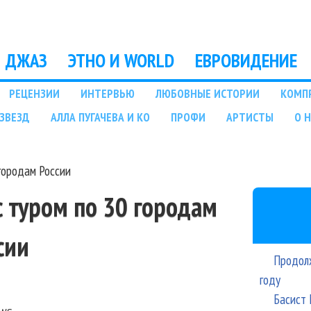
Перейти к основному
содержанию
ДЖАЗ
ЭТНО И WORLD
ЕВРОВИДЕНИЕ
РЕЦЕНЗИИ
ИНТЕРВЬЮ
ЛЮБОВНЫЕ ИСТОРИИ
КОМП
ЗВЕЗД
АЛЛА ПУГАЧЕВА И КО
ПРОФИ
АРТИСТЫ
О 
 городам России
с туром по 30 городам
сии
Продолж
году
Басист 