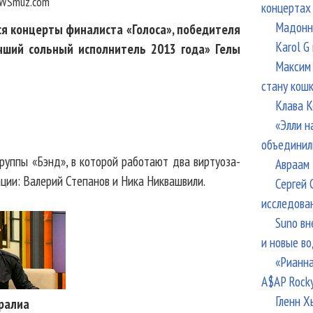
WSmuz.com
концертах
Мадонна
тся концерты финалиста «Голоса», победителя
Karol G
чший сольный исполнитель 2013 года» Гелы
Максим 
стану кош
Клава К
«Элли н
объединил
руппы «Бэнд», в которой работают два виртуоза-
Авраам 
ции: Валерий Степанов и Ника Никвашвили.
Сергей 
исследова
Suno вн
и новые в
«Рианна
A$AP Rock
Гленн Х
уралиа