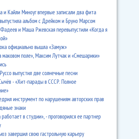
 и Кайли Миноуг впервые записали два фита
 выпустила альбом с Дрейком и Бруно Марсом
Фадеев и Маша Ржевская перевыпустили «Когда я
кой»
ока официально вышла «Замуж»
а маковом поле», Максим Лутчак и «Смешарики»
ись
Руссо выпустил две солнечные песни
Сычёв - «Хит-парады в СССР. Полное
ние»
едрил инструмент по нарушениям авторских прав
одяные знаки
 работает в студии», - проговорился ее партнер
y
ьюз завершил свою гастрольную карьеру