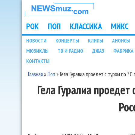
НОВОСТИ
МУЗЫКИ И
РОК
ПОП
КЛАССИКА
МИКС
Main menu
ШОУ БИЗНЕСА
НОВОСТИ
КОНЦЕРТЫ
КЛИПЫ
АНОНСЫ
Подразделы
МЮЗИКЛЫ
ТВ И РАДИО
ДЖАЗ
ФАБРИКА 
NEWSMUZ.COM
КОНТАКТЫ
Главная
»
Поп
»
Гела Гуралиа проедет с туром по 30
Вы здесь
Гела Гуралиа проедет 
Рос